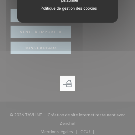
Politique de gestion des cookies
RÉSERVER
VENTE À EMPORTER
BONS CADEAUX
© 2026 TAVLINE — Création de site internet restaurant avec
((ouvre une nouvelle fenêtre))
Zenchef
Mentions légales
CGU