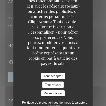
des fonctionnalités (ex : en
ADRESSE
lien avec les réseaux sociaux)
ou afficher des publicités ou
contenus personnalisés.
((ouvre une nouvelle fenêt
25 RUE DU ROI DE SICILE 75004 PARIS
TAVLINE
Cliquez sur « Tout accepter
09 86 55 65 65
», « Tout refuser » ou «
Personnaliser » pour gérer
vos préférences. Vous
pouvez modifier vos choix à
NOUS SUIVRE
tout moment en cliquant sur
l'icône représentant un
cookie en bas à gauche des
pages du site.
Facebook ((ouvre une nouvelle fenêtre))
Instagram ((ouvre une nouvelle fenêtre))
Tout accepter
NEWSLETTER
Tout refuser
Personnaliser
RÉSERVATION
Politique de protection des données à caractère
personnel