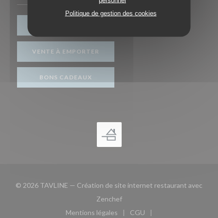
Politique de gestion des cookies
RÉSERVER
VENTE À EMPORTER
BONS CADEAUX
© 2026 TAVLINE — Création de site internet restaurant avec
((ouvre une nouvelle fenêtre))
Zenchef
Mentions légales
CGU