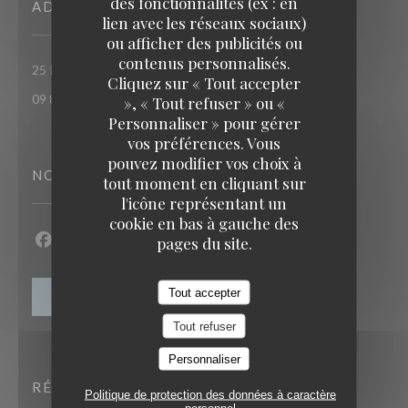
des fonctionnalités (ex : en
ADRESSE
lien avec les réseaux sociaux)
ou afficher des publicités ou
contenus personnalisés.
((ouvre une nouvelle fenêt
25 RUE DU ROI DE SICILE 75004 PARIS
TAVLINE
Cliquez sur « Tout accepter
09 86 55 65 65
», « Tout refuser » ou «
Personnaliser » pour gérer
vos préférences. Vous
pouvez modifier vos choix à
NOUS SUIVRE
tout moment en cliquant sur
l'icône représentant un
cookie en bas à gauche des
pages du site.
Facebook ((ouvre une nouvelle fenêtre))
Instagram ((ouvre une nouvelle fenêtre))
Tout accepter
NEWSLETTER
Tout refuser
Personnaliser
RÉSERVATION
Politique de protection des données à caractère
personnel