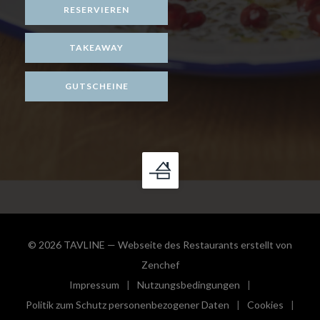
RESERVIEREN
TAKEAWAY
GUTSCHEINE
© 2026 TAVLINE — Webseite des Restaurants erstellt von
((öffnet ein neues Fenster))
Zenchef
Impressum
Nutzungsbedingungen
((öffnet ein neues Fenster))
((öffnet ein neues Fenster))
Politik zum Schutz personenbezogener Daten
Cookies
((öffnet ein neues Fenster))
((öffnet e