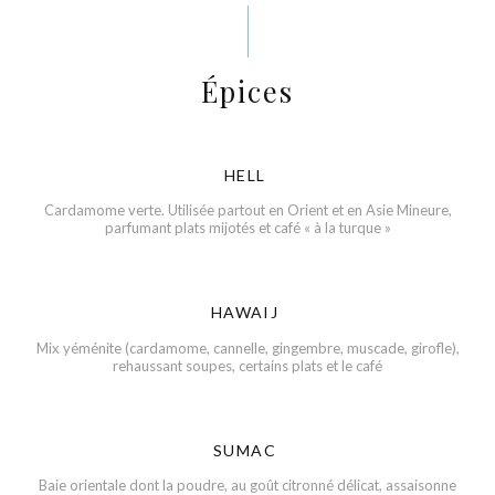
Épices
HELL
Cardamome verte. Utilisée partout en Orient et en Asie Mineure,
parfumant plats mijotés et café « à la turque »
HAWAIJ
Mix yéménite (cardamome, cannelle, gingembre, muscade, girofle),
rehaussant soupes, certains plats et le café
SUMAC
Baie orientale dont la poudre, au goût citronné délicat, assaisonne