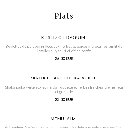
Plats
KTSITSOT DAGUIM
Boulettes de poisson grillées aux herbes et épices marocaines sur lit de
lentilles au yaourt et citron confit
25,00 EUR
YAROK CHAKCHOUKA VERTE
Shakshouka verte aux épinards, roquette et herbes fraîches, crème, fêta
et grenade
23,00 EUR
MEMULAIM
Aubergines farcies façon maman, viande hachée aux épices marocaines,