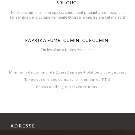
SRHOUG
Purée de piments, ail & épices, condiment piquant accompagnant
l’ensemble de la cuisine yéménite et israélienne. frais & fait maison!
PAPRIKA FUME, CUMIN, CURCUMIN
On les aime à toutes les sauces
Minimum de commande (/pers.)entrée + plat ou plat + dessert
Taxes et services compris, prix en euros T.T.C
En cas d’allergie, prévenez nous!
ADRESSE