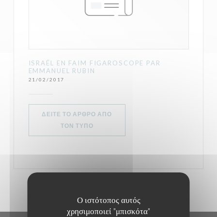
ISRAËL EN FAIM FIGAROSCOPE PAR
EMMANUEL RUBIN
21/02/2017
ΔΕΊΤΕ ΤΟ ΆΡΘΡΟ ΑΠΌ
((ΑΝΟΊΓΕΙ ΣΕ ΝΈΟ ΠΑΡΆΘΥΡΟ))
ΤΟΝ ΤΎΠΟ
Ο ιστότοπος αυτός
χρησιμοποιεί "μπισκότα"