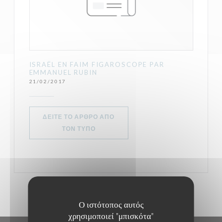
ISRAËL EN FAIM FIGAROSCOPE PAR
EMMANUEL RUBIN
21/02/2017
ΔΕΊΤΕ ΤΟ ΆΡΘΡΟ ΑΠΌ
((ΑΝΟΊΓΕΙ ΣΕ ΝΈΟ ΠΑΡΆΘΥΡΟ))
ΤΟΝ ΤΎΠΟ
Ο ιστότοπος αυτός
χρησιμοποιεί "μπισκότα"