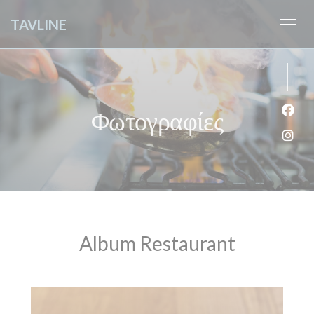
Πίνακας διαχείρισης "Μπισκότων" (Cookies)
TAVLINE
Φωτογραφίες
Face
Inst
Album Restaurant