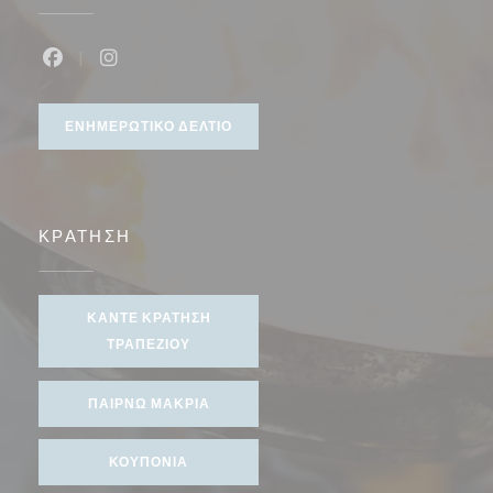
Facebook ((ανοίγει σε νέο παράθυρο))
Instagram ((ανοίγει σε νέο παράθυρο))
ΕΝΗΜΕΡΩΤΙΚΌ ΔΕΛΤΊΟ
ΚΡΆΤΗΣΗ
ΚΆΝΤΕ ΚΡΆΤΗΣΗ
ΤΡΑΠΕΖΙΟΎ
ΠΑΊΡΝΩ ΜΑΚΡΙΆ
ΚΟΥΠΌΝΙΑ