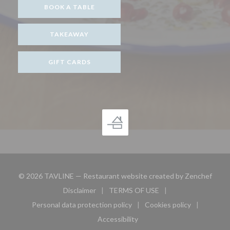
BOOK A TABLE
TAKEAWAY
GIFT CARDS
((ope
© 2026 TAVLINE — Restaurant website created by
Zenchef
Disclaimer
TERMS OF USE
((opens in a new window))
((opens in a new window))
Personal data protection policy
Cookies policy
((opens in a new window))
((opens in a new 
Accessibility
((opens in a new window))