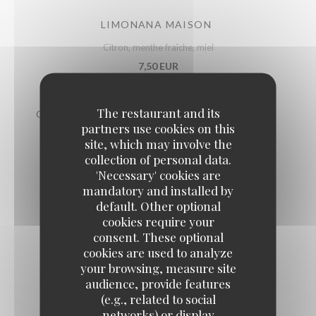
LIMONANA MAISON
Citron, menthe fraîche, miel
7,50 EUR
The restaurant and its
COCKTAIL ARAK-NANA OU BOUKHA-NANA
partners use cookies on this
12,00 EUR
site, which may involve the
collection of personal data.
'Necessary' cookies are
THÉ À LA MENTHE FRAÎCHE
mandatory and installed by
7,50 EUR
default. Other optional
cookies require your
consent. These optional
COCA ZERO
cookies are used to analyze
your browsing, measure site
5,00 EUR
audience, provide features
(e.g., related to social
networks) or display