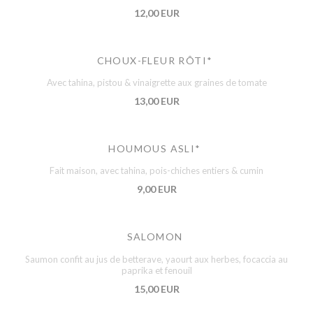
12,00 EUR
CHOUX-FLEUR RÔTI*
Avec tahina, pistou & vinaigrette aux graines de tomate
13,00 EUR
HOUMOUS ASLI*
Fait maison, avec tahina, pois-chiches entiers & cumin
9,00 EUR
SALOMON
Saumon confit au jus de betterave, yaourt aux herbes, focaccia au
paprika et fenouil
15,00 EUR