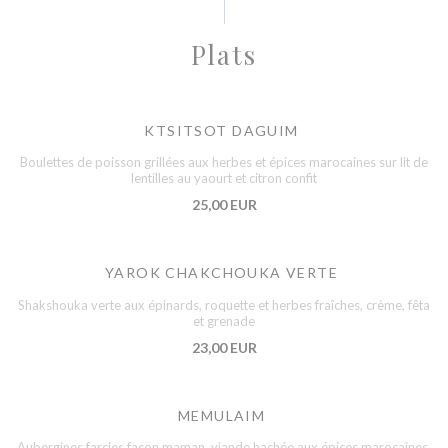
Plats
KTSITSOT DAGUIM
Boulettes de poisson grillées aux herbes et épices marocaines sur lit de
lentilles au yaourt et citron confit
25,00 EUR
YAROK CHAKCHOUKA VERTE
Shakshouka verte aux épinards, roquette et herbes fraîches, crème, fêta
et grenade
23,00 EUR
MEMULAIM
Aubergines farcies façon maman, viande hachée aux épices marocaines,