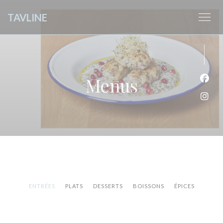
Personalizing your cookie choices
TAVLINE
Menus
Face
Inst
ENTRÉES
PLATS
DESSERTS
BOISSONS
ÉPICES