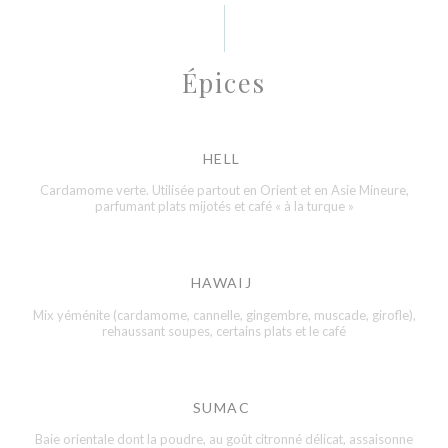
Épices
HELL
Cardamome verte. Utilisée partout en Orient et en Asie Mineure,
parfumant plats mijotés et café « à la turque »
HAWAIJ
Mix yéménite (cardamome, cannelle, gingembre, muscade, girofle),
rehaussant soupes, certains plats et le café
SUMAC
Baie orientale dont la poudre, au goût citronné délicat, assaisonne