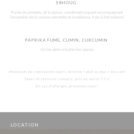
SRHOUG
Purée de piments, ail & épices, condiment piquant accompagnant
l’ensemble de la cuisine yéménite et israélienne. frais & fait maison!
PAPRIKA FUME, CUMIN, CURCUMIN
On les aime à toutes les sauces
Minimum de commande (/pers.)entrée + plat ou plat + dessert
Taxes et services compris, prix en euros T.T.C
En cas d’allergie, prévenez nous!
LOCATION