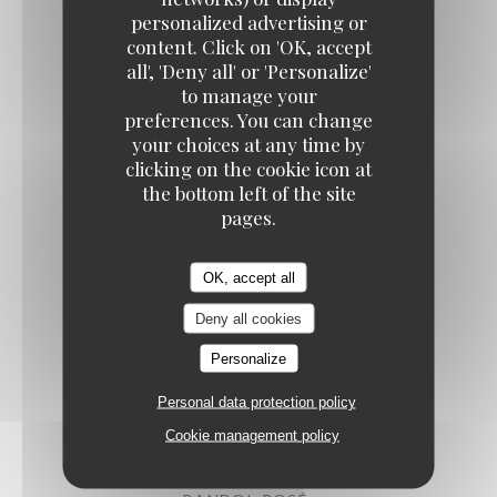
½ EVIAN
personalized advertising or
5,00 EUR
content. Click on 'OK, accept
TAVLINE
all', 'Deny all' or 'Personalize'
to manage your
COCA
preferences. You can change
5,00 EUR
your choices at any time by
clicking on the cookie icon at
the bottom left of the site
pages.
½ SAN PELLEGRINO
5,00 EUR
OK, accept all
Deny all cookies
MACCABEE, BIÈRE ISRAÉLIENNE LÉGÈRE
7,50 EUR
Personalize
Personal data protection policy
Vins
Cookie management policy