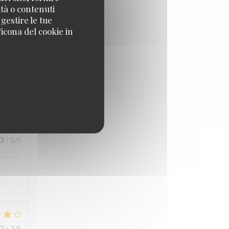
ità o contenuti
 gestire le tue
icona del cookie in
ZO
:
5
/5
ZO
:
5
/5
ZO
:
3
/5