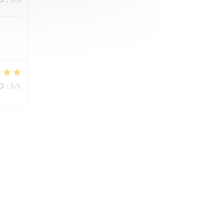
ZO
:
5
/5