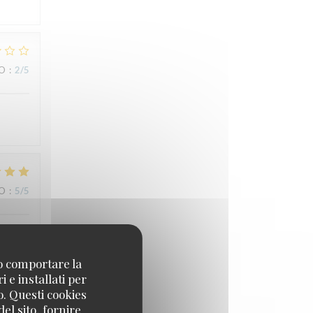
ZO
:
2
/5
ZO
:
5
/5
no comportare la
 e installati per
o. Questi cookies
el sito, fornire
ZO
:
5
/5