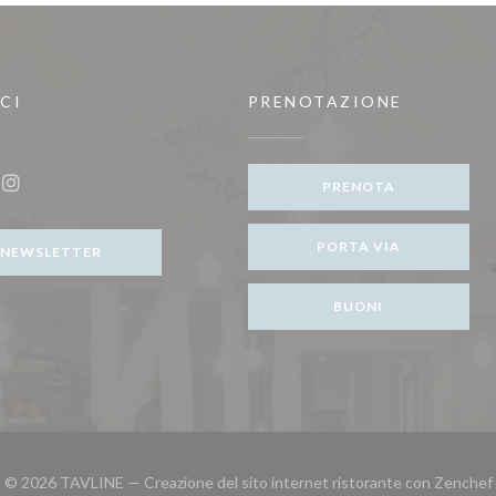
CI
PRENOTAZIONE
ova finestra))
PRENOTA
ook ((apre una nuova finestra))
Instagram ((apre una nuova finestra))
PORTA VIA
NEWSLETTER
BUONI
© 2026 TAVLINE — Creazione del sito internet ristorante con
Zenchef