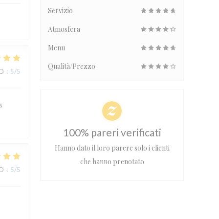
Servizio
Atmosfera
Menu
Qualità/Prezzo
ZO
:
5
/5
s
100% pareri verificati
Hanno dato il loro parere solo i clienti
che hanno prenotato
ZO
:
5
/5