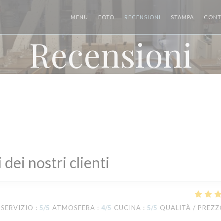
MENU
FOTO
RECENSIONI
STAMPA
CONT
Recensioni
i dei nostri clienti
SERVIZIO
:
5
/5
ATMOSFERA
:
4
/5
CUCINA
:
5
/5
QUALITÀ / PREZ