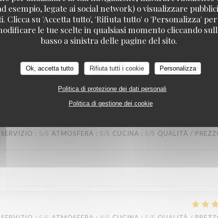
ad esempio, legate ai social network) o visualizzare pubblic
. Clicca su 'Accetta tutto', 'Rifiuta tutto' o 'Personalizza' per
odificare le tue scelte in qualsiasi momento cliccando sull'
TAVLINE
basso a sinistra delle pagine del sito.
Ok, accetta tutto
Rifiuta tutti i cookie
Personalizza
SERVIZIO
:
5
/5
ATMOSFERA
:
5
/5
CUCINA
:
5
/5
QUALITÀ / PREZ
Politica di protezione dei dati personali
Politica di gestione dei cookie
SERVIZIO
:
5
/5
ATMOSFERA
:
5
/5
CUCINA
:
5
/5
QUALITÀ / PREZ
SERVIZIO
:
5
/5
ATMOSFERA
:
4
/5
CUCINA
:
5
/5
QUALITÀ / PREZ