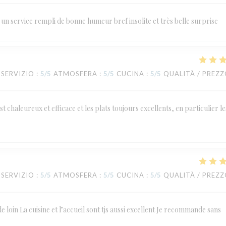
un service rempli de bonne humeur bref insolite et très belle surprise
SERVIZIO
:
5
/5
ATMOSFERA
:
5
/5
CUCINA
:
5
/5
QUALITÀ / PREZ
st chaleureux et efficace et les plats toujours excellents, en particulier le
SERVIZIO
:
5
/5
ATMOSFERA
:
5
/5
CUCINA
:
5
/5
QUALITÀ / PREZ
de loin La cuisine et l’accueil sont tjs aussi excellent Je recommande sans