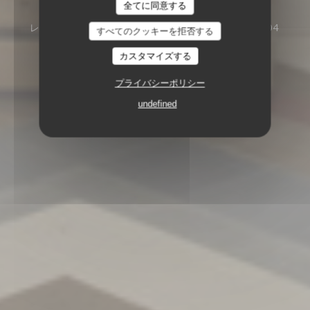
TAVLINE
全てに同意する
レストラン
25 RUE DU ROI DE SICILE 75004
すべてのクッキーを拒否する
PARIS
カスタマイズする
プライバシーポリシー
undefined