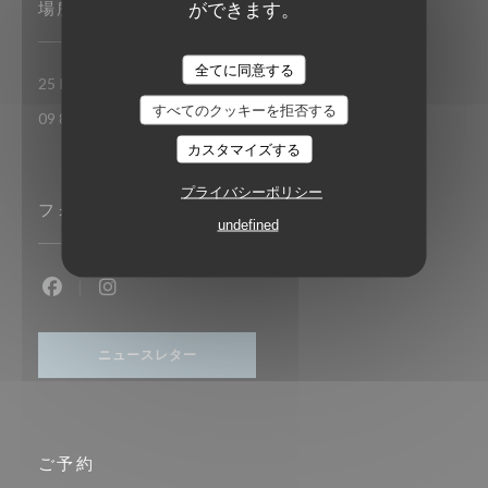
ができます。
場所
TAVLINE
全てに同意する
((新しいウィンドウで開き
25 RUE DU ROI DE SICILE 75004 PARIS
すべてのクッキーを拒否する
09 86 55 65 65
カスタマイズする
プライバシーポリシー
フォローしてください
undefined
Facebook ((新しいウィンドウで開きます))
Instagram ((新しいウィンドウで開きます))
ニュースレター
ご予約