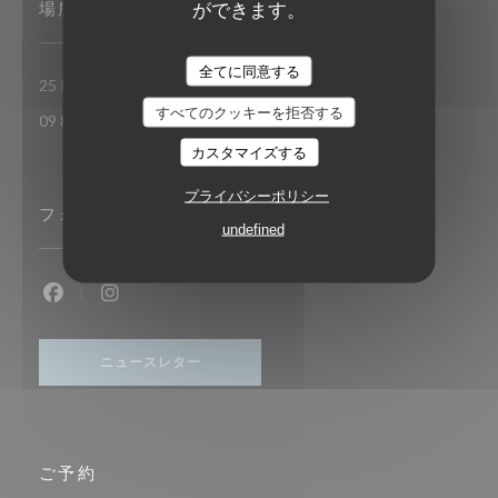
ができます。
場所
TAVLINE
全てに同意する
((新しいウィンドウで開き
25 RUE DU ROI DE SICILE 75004 PARIS
すべてのクッキーを拒否する
09 86 55 65 65
カスタマイズする
プライバシーポリシー
フォローしてください
undefined
Facebook ((新しいウィンドウで開きます))
Instagram ((新しいウィンドウで開きます))
ニュースレター
ご予約