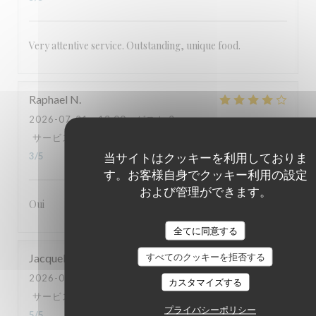
Very attentive service. Outstanding, unique food.
Raphael
N
2026-07-21
- 13:00 - ゲスト 2
サービス
:
5
/5
雰囲気
:
4
/5
メニュー
:
5
/5
品質-価格
:
当サイトはクッキーを利用しておりま
3
/5
す。お客様自身でクッキー利用の設定
および管理ができます。
Oui
全てに同意する
Jacqueline
G
すべてのクッキーを拒否する
2026-07-18
- 19:30 - ゲスト 2
カスタマイズする
サービス
:
5
/5
雰囲気
:
5
/5
メニュー
:
5
/5
品質-価格
:
プライバシーポリシー
5
/5