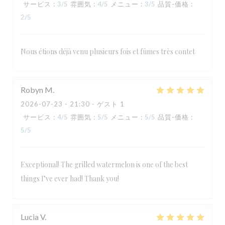
サービス
:
3
/5
雰囲気
:
4
/5
メニュー
:
3
/5
品質-価格
:
2
/5
Nous étions déjà venu plusieurs fois et fûmes très contet
Robyn
M
2026-07-23
- 21:30 - ゲスト 1
サービス
:
4
/5
雰囲気
:
5
/5
メニュー
:
5
/5
品質-価格
:
5
/5
Exceptional! The grilled watermelon is one of the best
things I’ve ever had! Thank you!
Lucia
V