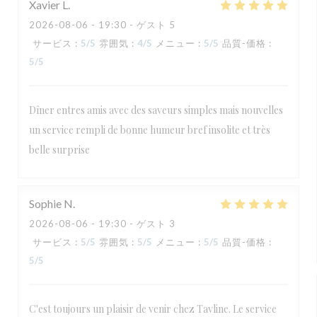
Xavier
L
2026-08-06
- 19:30 - ゲスト 5
サービス
:
5
/5
雰囲気
:
4
/5
メニュー
:
5
/5
品質-価格
:
5
/5
Dîner entres amis avec des saveurs simples mais nouvelles
un service rempli de bonne humeur bref insolite et très
belle surprise
Sophie
N
2026-08-06
- 19:30 - ゲスト 3
サービス
:
5
/5
雰囲気
:
5
/5
メニュー
:
5
/5
品質-価格
:
5
/5
C'est toujours un plaisir de venir chez Tavline. Le service