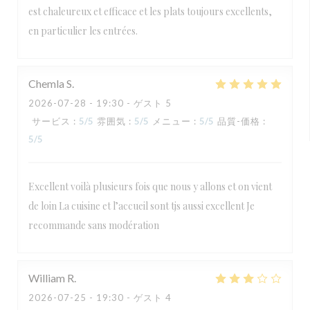
est chaleureux et efficace et les plats toujours excellents,
en particulier les entrées.
Chemla
S
2026-07-28
- 19:30 - ゲスト 5
サービス
:
5
/5
雰囲気
:
5
/5
メニュー
:
5
/5
品質-価格
:
5
/5
Excellent voilà plusieurs fois que nous y allons et on vient
de loin La cuisine et l’accueil sont tjs aussi excellent Je
recommande sans modération
William
R
2026-07-25
- 19:30 - ゲスト 4