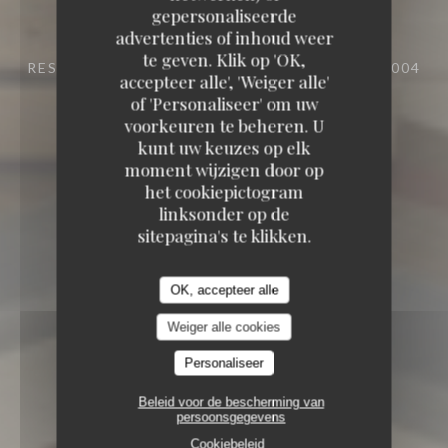
gepersonaliseerde
advertenties of inhoud weer
TAVLINE
te geven. Klik op 'OK,
RESTAURANT
25 RUE DU ROI DE SICILE 75004
accepteer alle', 'Weiger alle'
PARIS
of 'Personaliseer' om uw
voorkeuren te beheren. U
kunt uw keuzes op elk
moment wijzigen door op
het cookiepictogram
linksonder op de
sitepagina's te klikken.
OK, accepteer alle
Weiger alle cookies
Personaliseer
Beleid voor de bescherming van
persoonsgegevens
Cookiebeleid