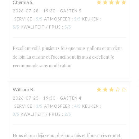
Chemla
S
2026-07-28
- 19:30 - GASTEN 5
SERVICE
:
5
/5
ATMOSFEER
:
5
/5
KEUKEN
:
5
/5
KWALITEIT / PRIJS
:
5
/5
Excellent voilà plusieurs fois que nous y allons et on vient
de loin La cuisine et l’accueil sont tjs aussi excellent Je
recommande sans modération
William
R
2026-07-25
- 19:30 - GASTEN 4
SERVICE
:
3
/5
ATMOSFEER
:
4
/5
KEUKEN
:
3
/5
KWALITEIT / PRIJS
:
2
/5
Nous étions déjà venu plusieurs fois et fûmes très contet