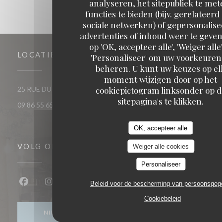
analyseren, het sitepubliek te met
functies te bieden (bijv. gerelateerd
sociale netwerken) of gepersonalis
advertenties of inhoud weer te geven
op 'OK, accepteer alle', 'Weiger alle'
LOCATIE
'Personaliseer' om uw voorkeuren
beheren. U kunt uw keuzes op el
moment wijzigen door op het
cookiepictogram linksonder op d
((opent in een nieuw venst
25 RUE DU ROI DE SICILE 75004 PARIS
sitepagina's te klikken.
09 86 55 65 65
OK, accepteer alle
VOLG ONS
Weiger alle cookies
Personaliseer
Beleid voor de bescherming van persoonsge
Facebook ((opent in een nieuw venster))
Instagram ((opent in een nieuw venster))
Cookiebeleid
NIEUWSBRIEF