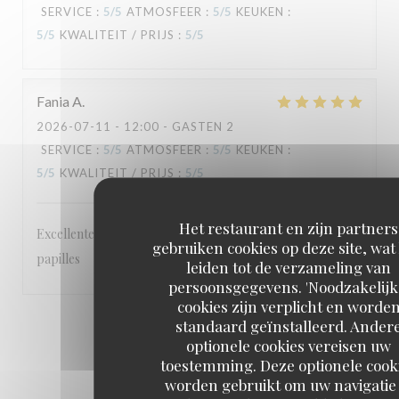
SERVICE
:
5
/5
ATMOSFEER
:
5
/5
KEUKEN
:
5
/5
KWALITEIT / PRIJS
:
5
/5
Fania
A
2026-07-11
- 12:00 - GASTEN 2
SERVICE
:
5
/5
ATMOSFEER
:
5
/5
KEUKEN
:
5
/5
KWALITEIT / PRIJS
:
5
/5
Het restaurant en zijn partners
Excellentes saveurs cetait un régal pour les yeux et les
gebruiken cookies op deze site, wat
papilles
leiden tot de verzameling van
persoonsgegevens. 'Noodzakelijk
cookies zijn verplicht en worde
standaard geïnstalleerd. Ander
1
2
3
optionele cookies vereisen uw
toestemming. Deze optionele cook
worden gebruikt om uw navigatie 