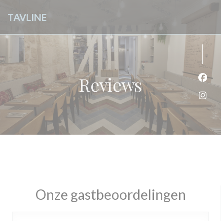
Cookies beheer paneel
TAVLINE
Reviews
Face
Inst
Onze gastbeoordelingen