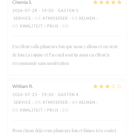
Chemla
S
2026-07-28
- 19:30 - GASTEN 5
SERVICE
:
5
/5
ATMOSFEER
:
5
/5
KEUKEN
:
5
/5
KWALITEIT / PRIJS
:
5
/5
Excellent voilà plusieurs fois que nous y allons et on vient
de loin La cuisine et l’accueil sont tjs aussi excellent Je
recommande sans modération
William
R
2026-07-25
- 19:30 - GASTEN 4
SERVICE
:
3
/5
ATMOSFEER
:
4
/5
KEUKEN
:
3
/5
KWALITEIT / PRIJS
:
2
/5
Nous étions déjà venu plusieurs fois et fûmes très contet