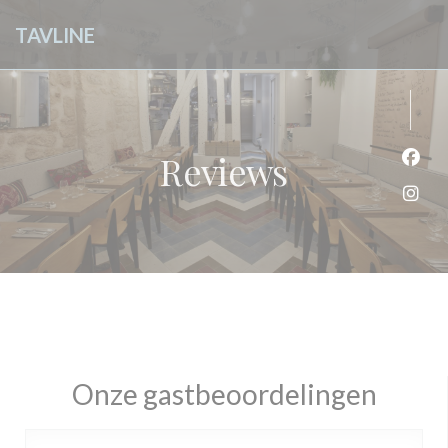
Cookies beheer paneel
TAVLINE
Reviews
Face
Inst
Onze gastbeoordelingen