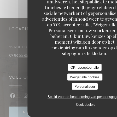
analyseren, het sitepubliek te met
functies te bieden (bijv. gerelateerd
sociale netwerken) of gepersonalis
advertenties of inhoud weer te geven
op 'OK, accepteer alle', 'Weiger alle'
LOCATIE
'Personaliseer' om uw voorkeuren
beheren. U kunt uw keuzes op el
moment wijzigen door op het
cookiepictogram linksonder op d
((opent in een nieuw venst
25 RUE DU ROI DE SICILE 75004 PARIS
sitepagina's te klikken.
09 86 55 65 65
OK, accepteer alle
VOLG ONS
Weiger alle cookies
Personaliseer
Beleid voor de bescherming van persoonsge
Facebook ((opent in een nieuw venster))
Instagram ((opent in een nieuw venster))
Cookiebeleid
NIEUWSBRIEF