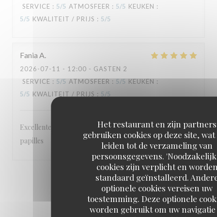
SERVICE
:
5
/5
ATMOSFEER
:
5
/5
KEUKEN
:
5
/5
KWALITEIT / PRIJS
:
5
/5
Fania
A
2026-07-11
- 12:00 - GASTEN 2
SERVICE
:
5
/5
ATMOSFEER
:
5
/5
KEUKEN
:
5
/5
KWALITEIT / PRIJS
:
5
/5
Het restaurant en zijn partners
Excellentes saveurs cetait un régal pour les yeux et les
gebruiken cookies op deze site, wat
papilles
leiden tot de verzameling van
persoonsgegevens. 'Noodzakelijk
cookies zijn verplicht en worde
standaard geïnstalleerd. Ander
1
2
3
optionele cookies vereisen uw
toestemming. Deze optionele cook
worden gebruikt om uw navigatie 