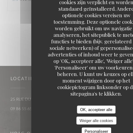
cookies zijn verplicht en worde
standaard geïnstalleerd. Ander
optionele cookies vereisen uw
toestemming. Deze optionele cook
1
2
3
worden gebruikt om uw navigatie 
analyseren, het sitepubliek te met
functies te bieden (bijv. gerelateerd
sociale netwerken) of gepersonalis
advertenties of inhoud weer te geven
op 'OK, accepteer alle', 'Weiger alle'
'Personaliseer' om uw voorkeuren
beheren. U kunt uw keuzes op el
LOCATIE
moment wijzigen door op het
cookiepictogram linksonder op d
sitepagina's te klikken.
((opent in een nieuw venst
25 RUE DU ROI DE SICILE 75004 PARIS
09 86 55 65 65
OK, accepteer alle
Weiger alle cookies
Personaliseer