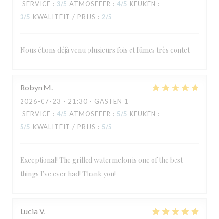
SERVICE
:
3
/5
ATMOSFEER
:
4
/5
KEUKEN
:
3
/5
KWALITEIT / PRIJS
:
2
/5
Nous étions déjà venu plusieurs fois et fûmes très contet
Robyn
M
2026-07-23
- 21:30 - GASTEN 1
SERVICE
:
4
/5
ATMOSFEER
:
5
/5
KEUKEN
:
5
/5
KWALITEIT / PRIJS
:
5
/5
Exceptional! The grilled watermelon is one of the best
things I’ve ever had! Thank you!
Lucia
V