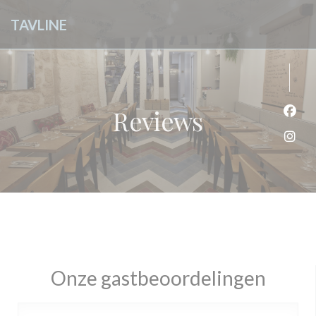
Cookies beheer paneel
TAVLINE
Reviews
Face
Inst
Onze gastbeoordelingen