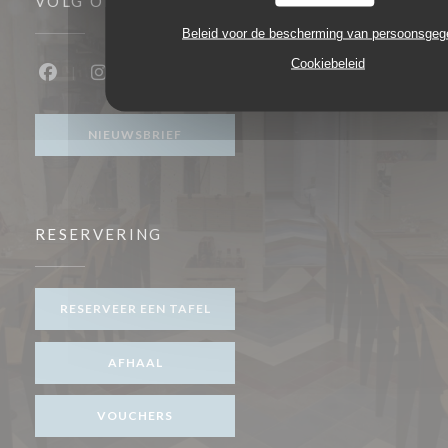
VOLG ONS
Beleid voor de bescherming van persoonsge
Cookiebeleid
Facebook ((opent in een nieuw venster))
Instagram ((opent in een nieuw venster))
NIEUWSBRIEF
RESERVERING
RESERVEER EEN TAFEL
AFHAAL
VOUCHERS