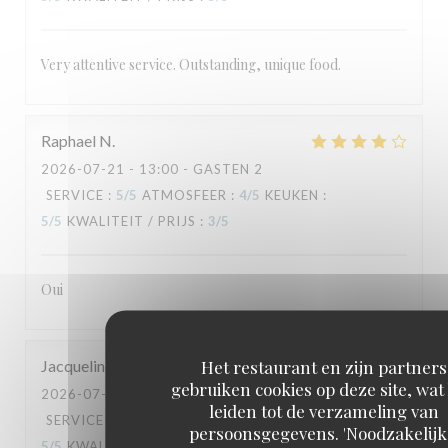
Very attentive service. Outstanding, unique food.
Raphael
N
2026-07-21
- 13:00 - GASTEN 2
SERVICE
:
5
/5
ATMOSFEER
:
4
/5
KEUKEN
:
5
/5
KWALITEIT / PRIJS
:
3
/5
Oui
Het restaurant en zijn partners
Jacqueline
G
gebruiken cookies op deze site, wat
2026-07-18
- 19:30 - GASTEN 2
leiden tot de verzameling van
SERVICE
:
5
/5
ATMOSFEER
:
5
/5
KEUKEN
:
persoonsgegevens. 'Noodzakelijk
5
/5
KWALITEIT / PRIJS
:
5
/5