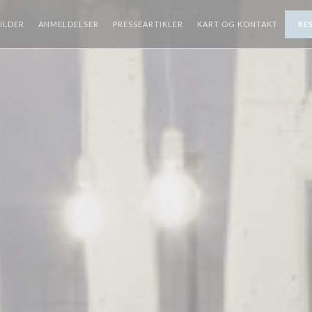
ILDER
ANMELDELSER
PRESSEARTIKLER
KART OG KONTAKT
BE