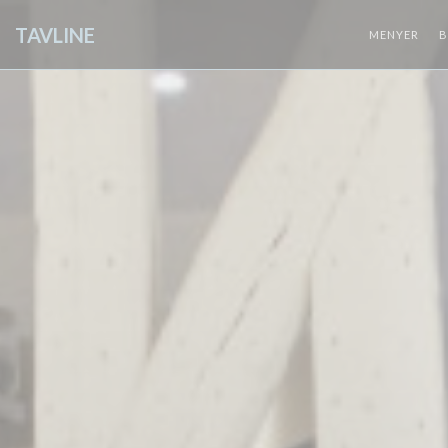
Panel for informasjonskapsler
TAVLINE
MENYER
B