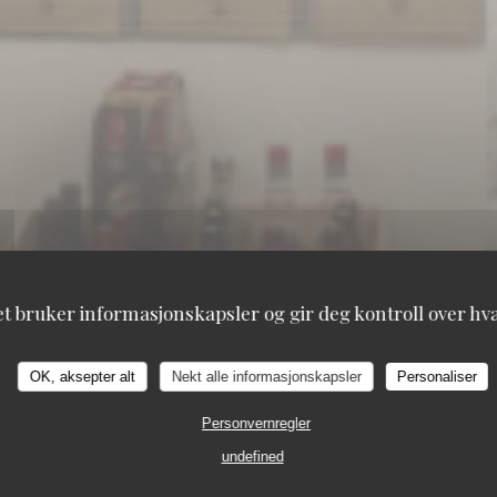
et bruker informasjonskapsler og gir deg kontroll over hva 
TAVLINE
TAVLINE
OK, aksepter alt
Nekt alle informasjonskapsler
Personaliser
Personvernregler
25 RUE DU ROI DE SICILE 75004 PARIS
undefined