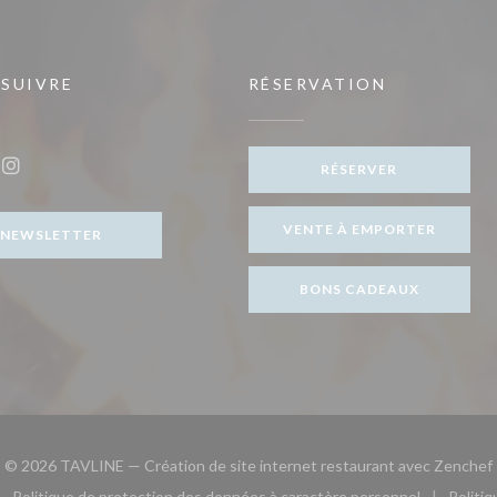
 SUIVRE
RÉSERVATION
ouvelle fenêtre))
RÉSERVER
ook ((ouvre une nouvelle fenêtre))
Instagram ((ouvre une nouvelle fenêtre))
VENTE À EMPORTER
NEWSLETTER
BONS CADEAUX
© 2026 TAVLINE — Création de site internet restaurant avec
Zenchef
Politique de protection des données à caractère personnel
Politi