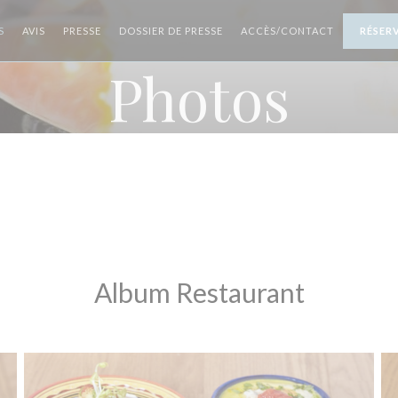
S
AVIS
PRESSE
DOSSIER DE PRESSE
ACCÈS/CONTACT
RÉSER
Photos
Album Restaurant