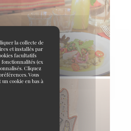
iquer la collecte de
res et installés par
okies facultatifs
 fonctionnalités (ex
sonnalisés. Cliquez
 préférences. Vous
 un cookie en bas à