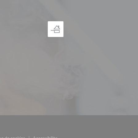
((ouvre une nouvelle fenêtre))
que de cookies
Accessibilite