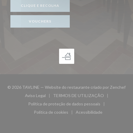
CLIQUE E RECOLHA
VOUCHERS
((ab
© 2026 TAVLINE — Website do restaurante criado por
Zenchef
Aviso Legal
TERMOS DE UTILIZAÇÃO
((abre numa nova janela))
((abre numa nova janela))
Política de proteção de dados pessoais
((abre numa nova janela))
Política de cookies
Acessibilidade
((abre numa nova janela))
((abre numa nova janela)