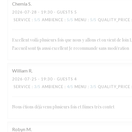
Chemla
S
2026-07-28
- 19:30 - GUESTS 5
SERVICE
:
5
/5
AMBIENCE
:
5
/5
MENU
:
5
/5
QUALITY_PRICE
Excellent voilà plusieurs fois que nous y allons et on vient de loin L
l’accueil sont tjs aussi excellent Je recommande sans modération
William
R
2026-07-25
- 19:30 - GUESTS 4
SERVICE
:
3
/5
AMBIENCE
:
4
/5
MENU
:
3
/5
QUALITY_PRICE
Nous étions déjà venu plusieurs fois et fûmes très contet
Robyn
M