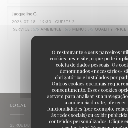
Jacqueline
G
2026-07-18
- 19:30 - GUESTS 2
SERVICE
:
5
/5
AMBIENCE
:
5
/5
MENU
:
5
/5
QUALITY_PRICE
1
2
3
O restaurante e seus parceiros uti
cookies neste site, o que pode impli
coleta de dados pessoais. Os coo
denominados «necessários» s
obrigatórios e instalados por pad
Outros cookies opcionais requere
consentimento. Esses cookies opci
servem para analisar sua navegação
a audiência do site, oferecer
LOCAL
funcionalidades (por exemplo, relac
às redes sociais) ou exibir publicid
conteúdos personalizados. Clique e
((abre numa nova janela))
25 RUE DU ROI DE SICILE 75004 PARIS
aceitar tudo', 'Recusar tudo' o