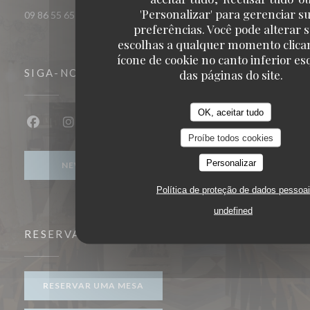
'Personalizar' para gerenciar s
09 86 55 65 65
preferências. Você pode alterar 
escolhas a qualquer momento clica
ícone de cookie no canto inferior e
das páginas do site.
SIGA-NOS
OK, aceitar tudo
Facebook ((abre numa nova janela))
Instagram ((abre numa nova janela))
Proíbe todos cookies
Personalizar
NEWSLETTER
Política de proteção de dados pessoa
undefined
RESERVA
RESERVAR UMA MESA