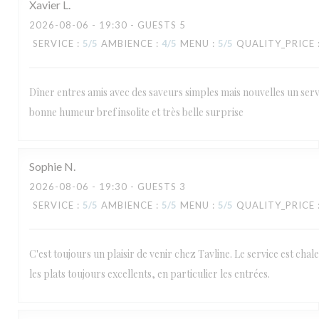
Xavier
L
2026-08-06
- 19:30 - GUESTS 5
SERVICE
:
5
/5
AMBIENCE
:
4
/5
MENU
:
5
/5
QUALITY_PRICE
Dîner entres amis avec des saveurs simples mais nouvelles un serv
bonne humeur bref insolite et très belle surprise
Sophie
N
2026-08-06
- 19:30 - GUESTS 3
SERVICE
:
5
/5
AMBIENCE
:
5
/5
MENU
:
5
/5
QUALITY_PRICE
C'est toujours un plaisir de venir chez Tavline. Le service est chal
les plats toujours excellents, en particulier les entrées.