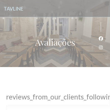
Painel de Gerenciamento de Cookies
TAVLINE
Avaliações
Face
Inst
reviews_from_our_clients_follow