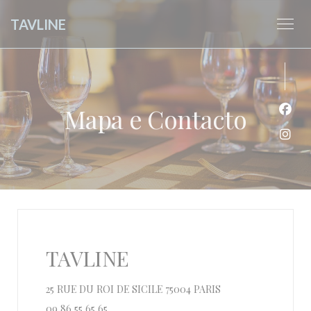
Painel de Gerenciamento de Cookies
TAVLINE
Mapa e Contacto
Face
Inst
TAVLINE
((abre numa nova jan
25 RUE DU ROI DE SICILE 75004 PARIS
09 86 55 65 65