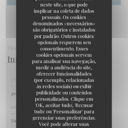
neste site, o que pode
implicar na coleta de dados
pessoais. Os cookies
denominados «necessários»
são obrigatórios e instalados
por padrão. Outros cookies
opcionais requerem seu
consentimento. Esses
TAVLINE
PARIS
cookies opcionais servem
Informações gerais
para analisar sua navegação,
medir a audiência do site,
oferecer funcionalidades
(por exemplo, relacionadas
CULINÁRIA
às redes sociais) ou exibir
publicidade ou conteúdos
produtos frescos, Caseiro
personalizados. Clique em
TAVLINE
'OK, aceitar tudo', 'Recusar
MÉTODOS DE PAGAMENTO
tudo' ou 'Personalizar' para
gerenciar suas preferências.
Eurocard/Mastercard, Dinheiro, Visa, Cartão Azul
Você pode alterar suas