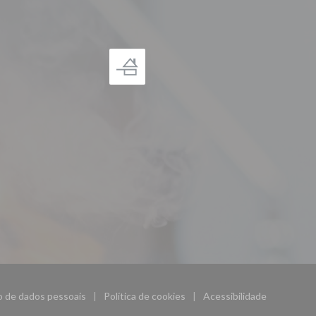
ão de dados pessoais
Política de cookies
Acessibilidade
((abre numa nova janela))
((abre numa nova janela))
((abre numa nova ja