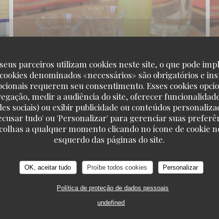
seus parceiros utilizam cookies neste site, o que pode impl
 cookies denominados «necessários» são obrigatórios e ins
pcionais requerem seu consentimento. Esses cookies opci
vegação, medir a audiência do site, oferecer funcionalidad
des sociais) ou exibir publicidade ou conteúdos personaliza
'Recusar tudo' ou 'Personalizar' para gerenciar suas preferê
scolhas a qualquer momento clicando no ícone de cookie no
TAVLINE
esquerdo das páginas do site.
OK, aceitar tudo
Proíbe todos cookies
Personalizar
Política de proteção de dados pessoais
undefined