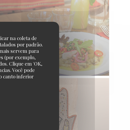
icar na coleta de
talados por padrão.
onais servem para
es (por exemplo,
dos. Clique em 'OK,
ncias. Você pode
 canto inferior