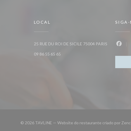
LOCAL
SIGA
((abre numa n
25 RUE DU ROI DE SICILE 75004 PARIS
Faceb
09 86 55 65 65
© 2026 TAVLINE — Website do restaurante criado por
Zenc