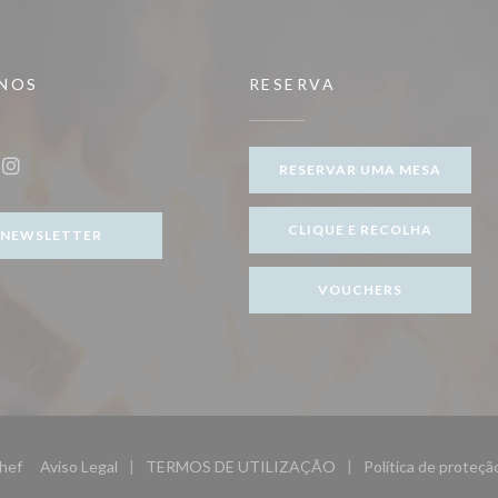
-NOS
RESERVA
ova janela))
RESERVAR UMA MESA
ook ((abre numa nova janela))
Instagram ((abre numa nova janela))
CLIQUE E RECOLHA
NEWSLETTER
VOUCHERS
((abre numa nova janela))
hef
Aviso Legal
TERMOS DE UTILIZAÇÃO
Política de proteç
((abre numa nova janela))
((abre numa nova janela))