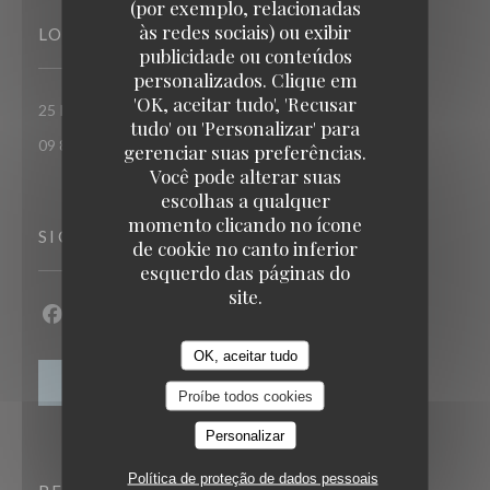
(por exemplo, relacionadas
às redes sociais) ou exibir
LOCAL
publicidade ou conteúdos
personalizados. Clique em
TAVLINE
'OK, aceitar tudo', 'Recusar
((abre numa nova janela))
25 RUE DU ROI DE SICILE 75004 PARIS
tudo' ou 'Personalizar' para
09 86 55 65 65
gerenciar suas preferências.
Você pode alterar suas
escolhas a qualquer
momento clicando no ícone
SIGA-NOS
de cookie no canto inferior
esquerdo das páginas do
site.
Facebook ((abre numa nova janela))
Instagram ((abre numa nova janela))
OK, aceitar tudo
NEWSLETTER
Proíbe todos cookies
Personalizar
Política de proteção de dados pessoais