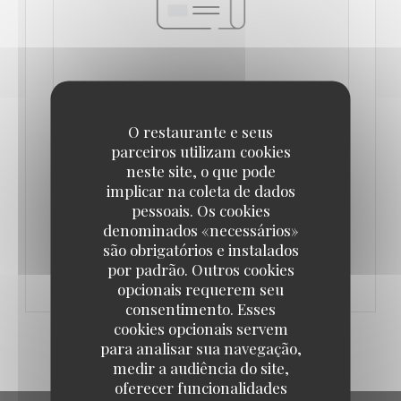
ISRAËL EN FAIM FIGAROSCOPE PAR
O restaurante e seus
EMMANUEL RUBIN
parceiros utilizam cookies
21/02/2017
neste site, o que pode
implicar na coleta de dados
pessoais. Os cookies
VER O ARTIGO DA
denominados «necessários»
((ABRE NUMA NOVA JANELA))
IMPRENSA
são obrigatórios e instalados
por padrão. Outros cookies
opcionais requerem seu
consentimento. Esses
cookies opcionais servem
para analisar sua navegação,
medir a audiência do site,
oferecer funcionalidades