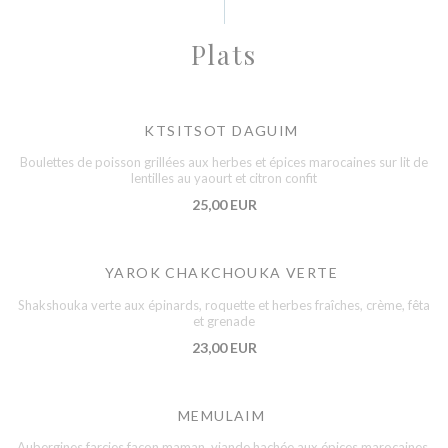
Plats
KTSITSOT DAGUIM
Boulettes de poisson grillées aux herbes et épices marocaines sur lit de
lentilles au yaourt et citron confit
25,00 EUR
YAROK CHAKCHOUKA VERTE
Shakshouka verte aux épinards, roquette et herbes fraîches, crème, fêta
et grenade
23,00 EUR
MEMULAIM
Aubergines farcies façon maman, viande hachée aux épices marocaines,