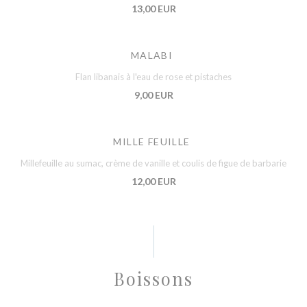
13,00 EUR
MALABI
Flan libanais à l'eau de rose et pistaches
9,00 EUR
MILLE FEUILLE
Millefeuille au sumac, crème de vanille et coulis de figue de barbarie
12,00 EUR
Boissons