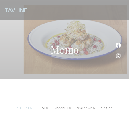
Панель управления cookies
TAVLINE
Меню
Face
Inst
ENTRÉES
PLATS
DESSERTS
BOISSONS
ÉPICES