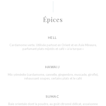
Épices
HELL
Cardamome verte. Utilisée partout en Orient et en Asie Mineure,
parfumant plats mijotés et café « à la turque »
HAWAIJ
Mix yéménite (cardamome, cannelle, gingembre, muscade, girofle),
rehaussant soupes, certains plats et le café
SUMAC
Baie orientale dont la poudre, au goût citronné délicat, assaisonne