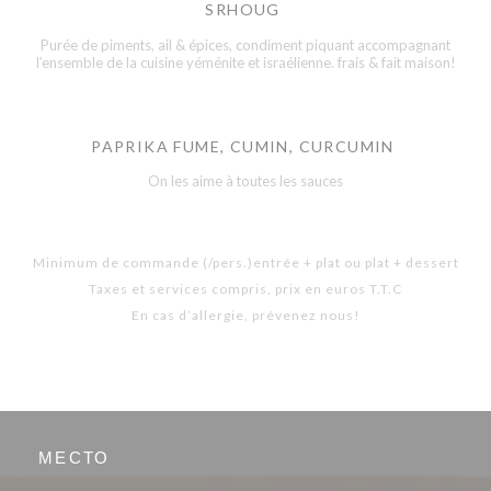
SRHOUG
Purée de piments, ail & épices, condiment piquant accompagnant
l’ensemble de la cuisine yéménite et israélienne. frais & fait maison!
PAPRIKA FUME, CUMIN, CURCUMIN
On les aime à toutes les sauces
Minimum de commande (/pers.)entrée + plat ou plat + dessert
Taxes et services compris, prix en euros T.T.C
En cas d’allergie, prévenez nous!
МЕСТО