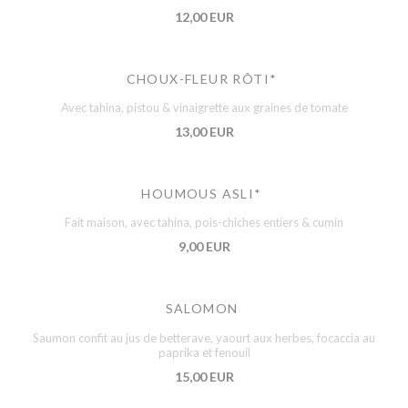
12,00 EUR
CHOUX-FLEUR RÔTI*
Avec tahina, pistou & vinaigrette aux graines de tomate
13,00 EUR
HOUMOUS ASLI*
Fait maison, avec tahina, pois-chiches entiers & cumin
9,00 EUR
SALOMON
Saumon confit au jus de betterave, yaourt aux herbes, focaccia au
paprika et fenouil
15,00 EUR