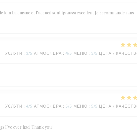
de loin La cuisine et l’accueil sont tjs aussi excellent Je recommande sans
УСЛУГИ
:
3
/5
АТМОСФЕРА
:
4
/5
МЕНЮ
:
3
/5
ЦЕНА / КАЧЕСТ
УСЛУГИ
:
4
/5
АТМОСФЕРА
:
5
/5
МЕНЮ
:
5
/5
ЦЕНА / КАЧЕСТ
ngs I’ve ever had! Thank you!