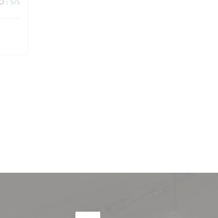
ВО
:
5
/5