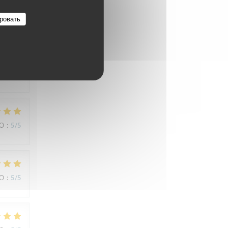
ровать
ВО
:
3
/5
ВО
:
5
/5
ВО
:
5
/5