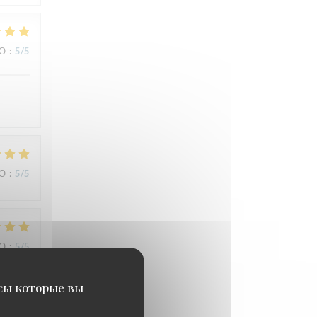
ВО
:
5
/5
ВО
:
5
/5
ВО
:
5
/5
исы которые вы