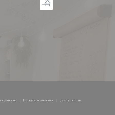
ткрывается в новом окне))
ых данных
Политика печенье
Доступность
ается в новом окне))
((открывается в новом окне))
((открывается в новом окне