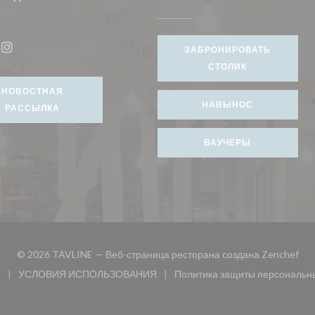
я в новом окне))
ЗАБРОНИРОВАТЬ
book ((открывается в новом окне))
Instagram ((открывается в новом окне))
СТОЛИК
НОВОСТНАЯ
НАВЫНОС
РАССЫЛКА
ВАУЧЕРЫ
((о
© 2026 TAVLINE — Веб-страница ресторана создана
Zenchef
и
УСЛОВИЯ ИСПОЛЬЗОВАНИЯ
Политика защиты персональн
 окне))
((открывается в новом окне))
((открыв