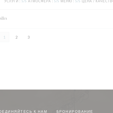
УСЛУГИ
:
5
/5
АТМОСФЕРА
:
5
/5
МЕНЮ
:
5
/5
ЦЕНА / КАЧЕСТ
illes
1
2
3
ОЕДИНЯЙТЕСЬ К НАМ
БРОНИРОВАНИЕ