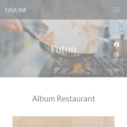
Cookie- hanteringspanel
TAVLINE
Foton
Faceb
Insta
Album Restaurant