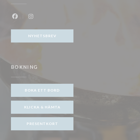
Facebook ((öppnas i ett nytt fönster))
Instagram ((öppnas i ett nytt fönster))
NYHETSBREV
BOKNING
BOKA ETT BORD
KLICKA & HÄMTA
PRESENTKORT