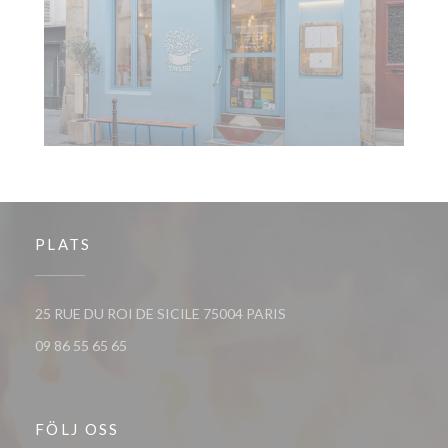
PLATS
((öppnas i ett nytt fönster
25 RUE DU ROI DE SICILE 75004 PARIS
09 86 55 65 65
FÖLJ OSS