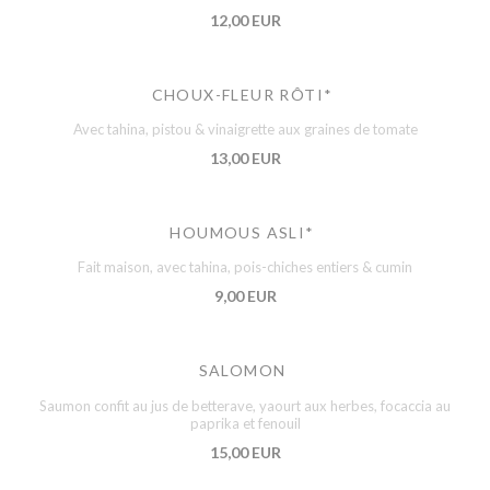
12,00 EUR
CHOUX-FLEUR RÔTI*
Avec tahina, pistou & vinaigrette aux graines de tomate
13,00 EUR
HOUMOUS ASLI*
Fait maison, avec tahina, pois-chiches entiers & cumin
9,00 EUR
SALOMON
Saumon confit au jus de betterave, yaourt aux herbes, focaccia au
paprika et fenouil
15,00 EUR