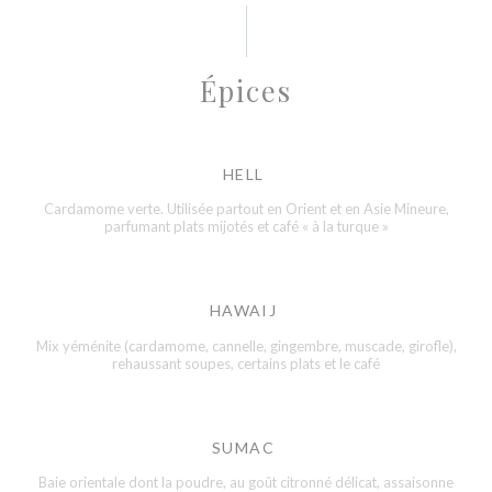
Épices
HELL
Cardamome verte. Utilisée partout en Orient et en Asie Mineure,
parfumant plats mijotés et café « à la turque »
HAWAIJ
Mix yéménite (cardamome, cannelle, gingembre, muscade, girofle),
rehaussant soupes, certains plats et le café
SUMAC
Baie orientale dont la poudre, au goût citronné délicat, assaisonne