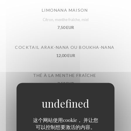
LIMONANA MAISON
Citron, menthe fraîche, miel
7,50 EUR
COCKTAIL ARAK-NANA OU BOUKHA-NANA
12,00 EUR
THÉ À LA MENTHE FRAÎCHE
7,50 EUR
COCA ZERO
5,00 EUR
这个网站使用cookie， 并让您
可以控制想要激活的内容。