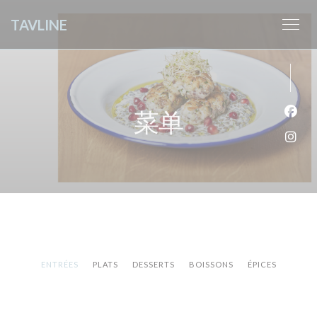
Cookie管理面板
TAVLINE
菜单
Fac
Ins
ENTRÉES
PLATS
DESSERTS
BOISSONS
ÉPICES