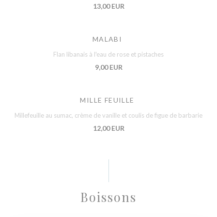
13,00 EUR
MALABI
Flan libanais à l'eau de rose et pistaches
9,00 EUR
MILLE FEUILLE
Millefeuille au sumac, crème de vanille et coulis de figue de barbarie
12,00 EUR
Boissons