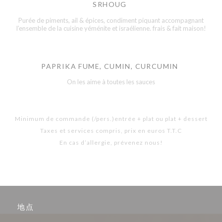
SRHOUG
Purée de piments, ail & épices, condiment piquant accompagnant
l’ensemble de la cuisine yéménite et israélienne. frais & fait maison!
PAPRIKA FUME, CUMIN, CURCUMIN
On les aime à toutes les sauces
Minimum de commande (/pers.)entrée + plat ou plat + dessert
Taxes et services compris, prix en euros T.T.C
En cas d’allergie, prévenez nous!
地点