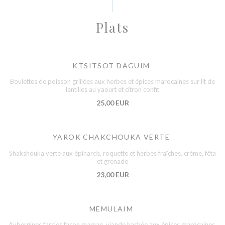
Plats
KTSITSOT DAGUIM
Boulettes de poisson grillées aux herbes et épices marocaines sur lit de
lentilles au yaourt et citron confit
25,00 EUR
YAROK CHAKCHOUKA VERTE
Shakshouka verte aux épinards, roquette et herbes fraîches, crème, fêta
et grenade
23,00 EUR
MEMULAIM
Aubergines farcies façon maman, viande hachée aux épices marocaines,