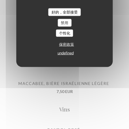
½ EVIAN
5,00 EUR
TAVLINE
好的，全部接受
禁用
COCA
个性化
5,00 EUR
保密政策
undefined
½ SAN PELLEGRINO
5,00 EUR
MACCABEE, BIÈRE ISRAÉLIENNE LÉGÈRE
7,50 EUR
Vins