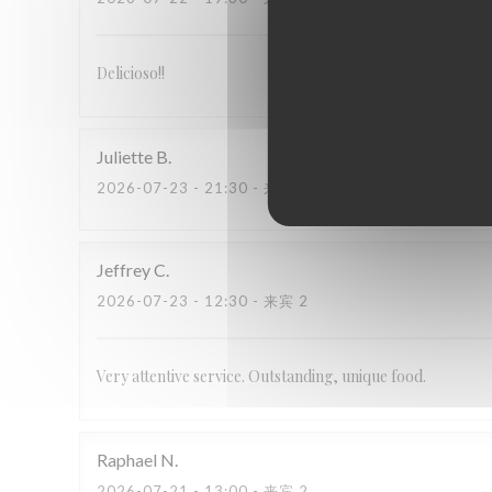
Delicioso!!
Juliette
B
2026-07-23
- 21:30 - 来宾 4
Jeffrey
C
2026-07-23
- 12:30 - 来宾 2
Very attentive service. Outstanding, unique food.
Raphael
N
2026-07-21
- 13:00 - 来宾 2