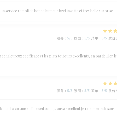
un service rempli de bonne humeur bref insolite et très belle surprise
服务
:
5
/5
氛围
:
5
/5
菜单
:
5
/5
质价
st chaleureux et efficace et les plats toujours excellents, en particulier le
服务
:
5
/5
氛围
:
5
/5
菜单
:
5
/5
质价
de loin La cuisine et l’accueil sont tjs aussi excellent Je recommande sans