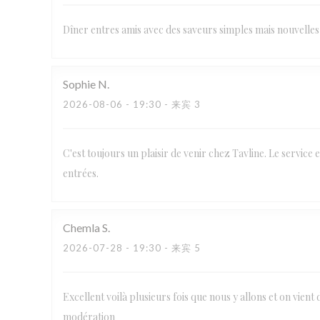
Dîner entres amis avec des saveurs simples mais nouvelles 
Sophie
N
2026-08-06
- 19:30 - 来宾 3
C'est toujours un plaisir de venir chez Tavline. Le service e
entrées.
Chemla
S
2026-07-28
- 19:30 - 来宾 5
Excellent voilà plusieurs fois que nous y allons et on vient 
modération