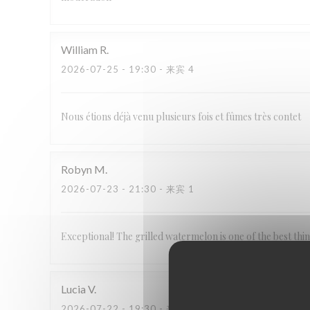
William
R
2026-07-25
- 19:30 - 来宾 4
Nous étions déjà venu plusieurs fois et fûmes très contet
Robyn
M
2026-07-23
- 21:30 - 来宾 1
Exceptional! The grilled watermelon is one of the best thi
Lucia
V
2026-07-22
- 19:30 - 来宾 2