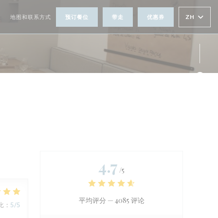
ZH
体
地图和联系方式
预订餐位
带走
优惠券
Fac
Ins
4.7
/5
平均评分 —
4085 评论
比
:
5
/5