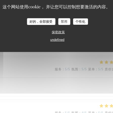
这个网站使用cookie， 并让您可以控制想要激活的内容。
TAVLINE
好的，全部接受
禁用
个性化
保密政策
undefined
服务
:
5
/5
氛围
:
5
/5
菜单
:
5
/5
质价
服务
:
5
/5
氛围
:
5
/5
菜单
:
5
/5
质价
服务
:
5
/5
氛围
:
4
/5
菜单
:
5
/5
质价