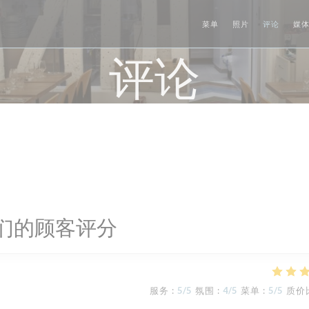
菜单
照片
评论
媒
评论
们的顾客评分
服务
:
5
/5
氛围
:
4
/5
菜单
:
5
/5
质价