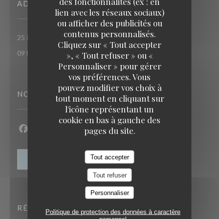
des fonctionnalités (ex : en
ADRESSE
lien avec les réseaux sociaux)
ou afficher des publicités ou
contenus personnalisés.
((ouvre une nouvelle fenêt
25 RUE DU ROI DE SICILE 75004 PARIS
TAVLINE
Cliquez sur « Tout accepter
09 86 55 65 65
», « Tout refuser » ou «
Personnaliser » pour gérer
vos préférences. Vous
pouvez modifier vos choix à
NOUS SUIVRE
tout moment en cliquant sur
l'icône représentant un
cookie en bas à gauche des
pages du site.
Facebook ((ouvre une nouvelle fenêtre))
Instagram ((ouvre une nouvelle fenêtre))
Tout accepter
NEWSLETTER
Tout refuser
Personnaliser
RÉSERVATION
Politique de protection des données à caractère
personnel