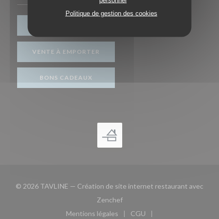
Politique de gestion des cookies
RÉSERVER
VENTE À EMPORTER
BONS CADEAUX
© 2026 TAVLINE — Création de site internet restaurant avec
((ouvre une nouvelle fenêtre))
Zenchef
Mentions légales
CGU