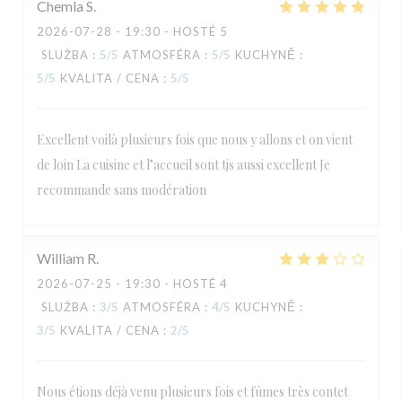
Chemla
S
2026-07-28
- 19:30 - HOSTÉ 5
SLUŽBA
:
5
/5
ATMOSFÉRA
:
5
/5
KUCHYNĚ
:
5
/5
KVALITA / CENA
:
5
/5
Excellent voilà plusieurs fois que nous y allons et on vient
de loin La cuisine et l’accueil sont tjs aussi excellent Je
recommande sans modération
William
R
2026-07-25
- 19:30 - HOSTÉ 4
SLUŽBA
:
3
/5
ATMOSFÉRA
:
4
/5
KUCHYNĚ
:
3
/5
KVALITA / CENA
:
2
/5
Nous étions déjà venu plusieurs fois et fûmes très contet