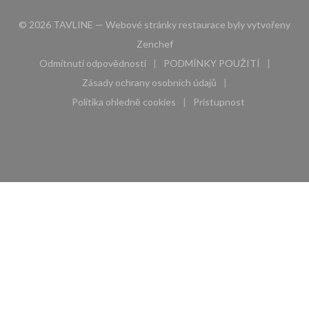
© 2026 TAVLINE — Webové stránky restaurace byly vytvořeny
((otevře se v novém okně))
Zenchef
Odmítnutí odpovědnosti
PODMÍNKY POUŽITÍ
((otevře se v novém okně))
((otevře se v novém 
Zásady ochrany osobních údajů
((otevře se v novém okně))
Politika ohledně cookies
Pristupnost
((otevře se v novém okně))
((otevře se v novém 