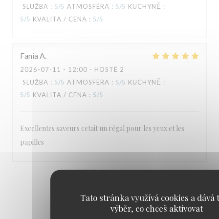
SLUŽBA
:
5
/5
ATMOSFÉRA
:
5
/5
KUCHYNĚ
:
5
/5
KVALITA / CENA
:
5
/5
Fania
A
2026-07-11
- 12:00 - HOSTÉ 2
SLUŽBA
:
5
/5
ATMOSFÉRA
:
5
/5
KUCHYNĚ
:
5
/5
KVALITA / CENA
:
5
/5
Excellentes saveurs cetait un régal pour les yeux et les
papilles
1
2
3
Tato stránka využívá cookies a dává t
výběr, co chceš aktivovat