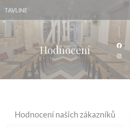
Panel pro správu cookies
TAVLINE
Hodnocení
Face
Inst
Hodnocení našich zákazníků