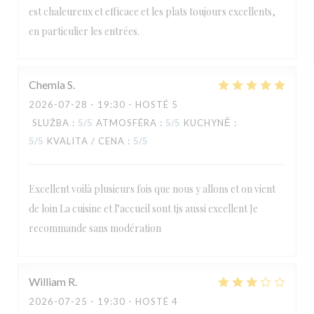
est chaleureux et efficace et les plats toujours excellents,
en particulier les entrées.
Chemla
S
2026-07-28
- 19:30 - HOSTÉ 5
SLUŽBA
:
5
/5
ATMOSFÉRA
:
5
/5
KUCHYNĚ
:
5
/5
KVALITA / CENA
:
5
/5
Excellent voilà plusieurs fois que nous y allons et on vient
de loin La cuisine et l’accueil sont tjs aussi excellent Je
recommande sans modération
William
R
2026-07-25
- 19:30 - HOSTÉ 4