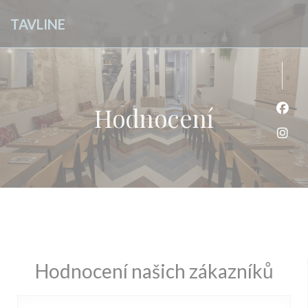
Panel pro správu cookies
TAVLINE
Hodnocení
Face
Inst
Hodnocení našich zákazníků