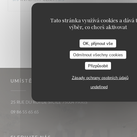
Tato stránka využívá cookies a dává t
1
2
3
výběr, co chceš aktivovat
OK, přijmout vše
Odmítnout všechny cookies
Přizpůsobit
Zásady ochrany osobních údajů
UMÍSTĚNÍ
undefined
((otevře se v novém okně)
25 RUE DU ROI DE SICILE 75004 PARIS
09 86 55 65 65