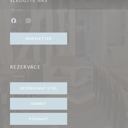
SLEDUJTE NÁS
Facebook ((otevře se v novém okně))
Instagram ((otevře se v novém okně))
NEWSLETTER
REZERVACE
REZERVOVAT STŮL
ODNÉST
POUKAZY