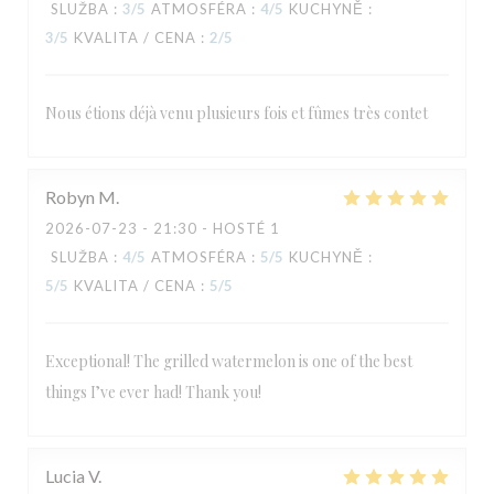
SLUŽBA
:
3
/5
ATMOSFÉRA
:
4
/5
KUCHYNĚ
:
3
/5
KVALITA / CENA
:
2
/5
Nous étions déjà venu plusieurs fois et fûmes très contet
Robyn
M
2026-07-23
- 21:30 - HOSTÉ 1
SLUŽBA
:
4
/5
ATMOSFÉRA
:
5
/5
KUCHYNĚ
:
5
/5
KVALITA / CENA
:
5
/5
Exceptional! The grilled watermelon is one of the best
things I’ve ever had! Thank you!
Lucia
V