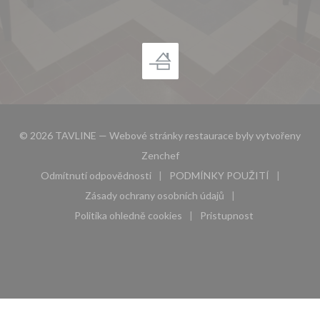
© 2026 TAVLINE — Webové stránky restaurace byly vytvořeny
((otevře se v novém okně))
Zenchef
Odmítnutí odpovědnosti
PODMÍNKY POUŽITÍ
((otevře se v novém okně))
((otevře se v novém 
Zásady ochrany osobních údajů
((otevře se v novém okně))
Politika ohledně cookies
Pristupnost
((otevře se v novém okně))
((otevře se v novém 