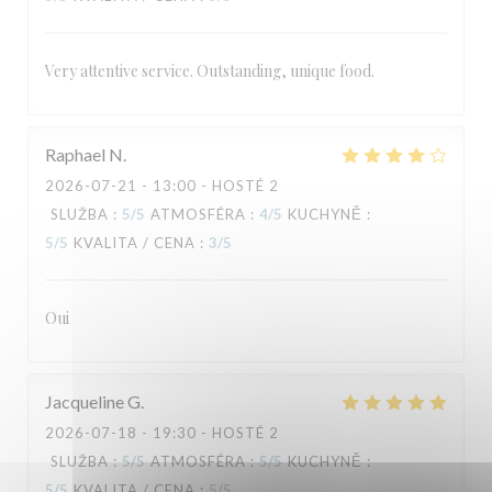
Very attentive service. Outstanding, unique food.
Raphael
N
2026-07-21
- 13:00 - HOSTÉ 2
SLUŽBA
:
5
/5
ATMOSFÉRA
:
4
/5
KUCHYNĚ
:
5
/5
KVALITA / CENA
:
3
/5
Oui
Jacqueline
G
2026-07-18
- 19:30 - HOSTÉ 2
SLUŽBA
:
5
/5
ATMOSFÉRA
:
5
/5
KUCHYNĚ
:
5
/5
KVALITA / CENA
:
5
/5