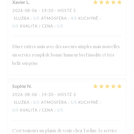
Xavier
L
2026-08-06
- 19:30 - HOSTÉ 5
SLUŽBA
:
5
/5
ATMOSFÉRA
:
4
/5
KUCHYNĚ
:
5
/5
KVALITA / CENA
:
5
/5
Dîner entres amis avec des saveurs simples mais nouvelles
un service rempli de bonne humeur bref insolite et très
belle surprise
Sophie
N
2026-08-06
- 19:30 - HOSTÉ 3
SLUŽBA
:
5
/5
ATMOSFÉRA
:
5
/5
KUCHYNĚ
:
5
/5
KVALITA / CENA
:
5
/5
C'est toujours un plaisir de venir chez Tavline. Le service