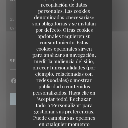
recopilación de datos
personales. Las cookies
denominadas «necesarias»
((abre en una nueva venta
25 RUE DU ROI DE SICILE 75004 PARIS
son obligatorias y se instalan
09 86 55 65 65
por defecto. Otras cookies
opcionales requieren su
consentimiento. Estas
cookies opcionales sirven
para analizar su navegación,
medir la audiencia del sitio,
SEGUIRNOS
ofrecer funcionalidades (por
ejemplo, relacionadas con
redes sociales) o mostrar
Facebook ((abre en una nueva ventana))
Instagram ((abre en una nueva ventana))
publicidad o contenidos
personalizados. Haga clic en
TAVLINE
'Aceptar todo', 'Rechazar
BOLETÍN
todo' o 'Personalizar' para
gestionar sus preferencias.
Puede cambiar sus opciones
en cualquier momento