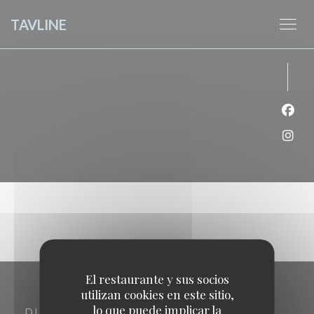
Personalización de sus opciones de cookies
TAVLINE
Face
Inst
El restaurante y sus socios
utilizan cookies en este sitio,
lo que puede implicar la
DIRECCIÓN