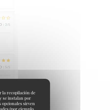
IO
:
2
/5
IO
:
5
/5
r la recopilación de
y se instalan por
s opcionales sirven
dades (por ejemplo,
IO
:
5
/5