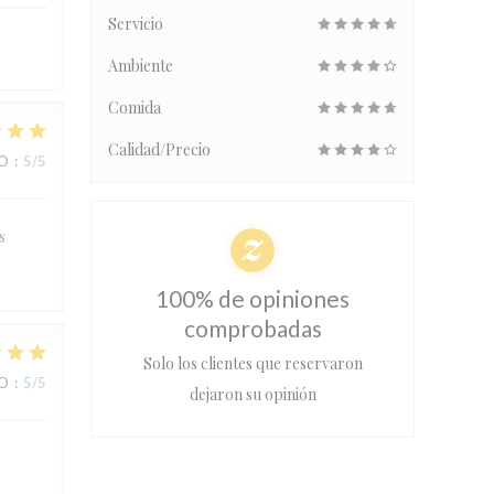
Servicio
Ambiente
Comida
Calidad/Precio
IO
:
5
/5
s
100% de opiniones
comprobadas
Solo los clientes que reservaron
IO
:
5
/5
dejaron su opinión