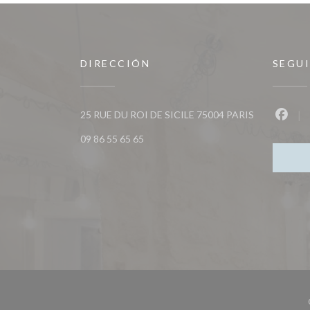
DIRECCIÓN
SEGU
((abre en una
25 RUE DU ROI DE SICILE 75004 PARIS
Faceb
09 86 55 65 65