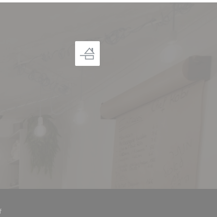
((abre en una nueva ventana))
f