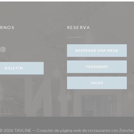
IRNOS
RESERVA
 nueva ventana))
RESERVAR UNA MESA
ook ((abre en una nueva ventana))
Instagram ((abre en una nueva ventana))
TAKEAWAY
BOLETÍN
VALES
© 2026 TAVLINE — Creación de página web de restaurante con
Zenche