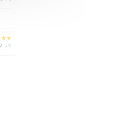
IO
:
5
/5