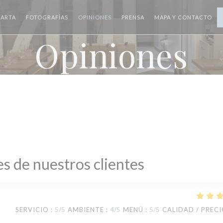
ARTA
FOTOGRAFÍAS
OPINIONES
PRENSA
MAPA Y CONTACTO
Opiniones
s de nuestros clientes
SERVICIO
:
5
/5
AMBIENTE
:
4
/5
MENÚ
:
5
/5
CALIDAD / PREC