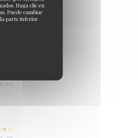
zados. Haga clic en
cias. Puede cambiar
a parte inferior
IO
:
5
/5
IO
:
5
/5
IO
:
3
/5