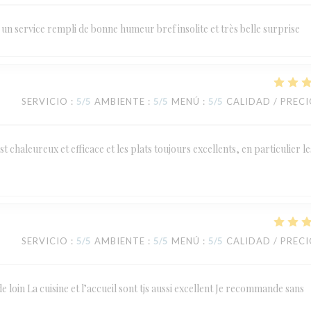
un service rempli de bonne humeur bref insolite et très belle surprise
SERVICIO
:
5
/5
AMBIENTE
:
5
/5
MENÚ
:
5
/5
CALIDAD / PREC
st chaleureux et efficace et les plats toujours excellents, en particulier le
SERVICIO
:
5
/5
AMBIENTE
:
5
/5
MENÚ
:
5
/5
CALIDAD / PREC
de loin La cuisine et l’accueil sont tjs aussi excellent Je recommande sans