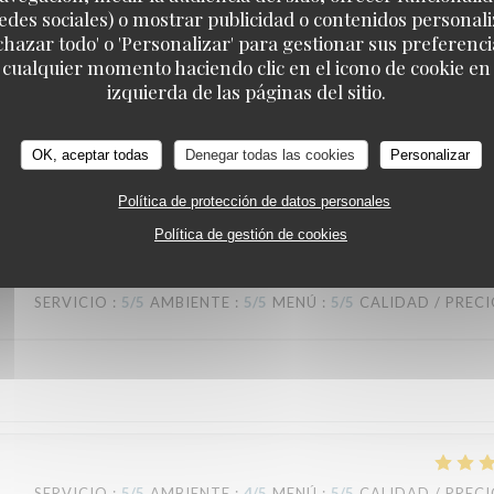
edes sociales) o mostrar publicidad o contenidos personali
echazar todo' o 'Personalizar' para gestionar sus preferen
 cualquier momento haciendo clic en el icono de cookie en l
TAVLINE
izquierda de las páginas del sitio.
OK, aceptar todas
Denegar todas las cookies
Personalizar
SERVICIO
:
5
/5
AMBIENTE
:
5
/5
MENÚ
:
5
/5
CALIDAD / PREC
Política de protección de datos personales
Política de gestión de cookies
SERVICIO
:
5
/5
AMBIENTE
:
5
/5
MENÚ
:
5
/5
CALIDAD / PREC
SERVICIO
:
5
/5
AMBIENTE
:
4
/5
MENÚ
:
5
/5
CALIDAD / PREC