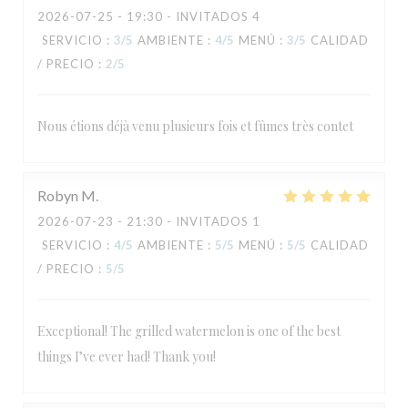
2026-07-25
- 19:30 - INVITADOS 4
SERVICIO
:
3
/5
AMBIENTE
:
4
/5
MENÚ
:
3
/5
CALIDAD
/ PRECIO
:
2
/5
Nous étions déjà venu plusieurs fois et fûmes très contet
Robyn
M
2026-07-23
- 21:30 - INVITADOS 1
SERVICIO
:
4
/5
AMBIENTE
:
5
/5
MENÚ
:
5
/5
CALIDAD
/ PRECIO
:
5
/5
Exceptional! The grilled watermelon is one of the best
things I’ve ever had! Thank you!