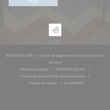
VALES
© 2026 TAVLINE — Creación de página web de restaurante con
((abre en una nueva ventana))
Zenchef
Menciones legales
TÉRMINOS DE USO
((abre en una nueva ventana))
((abre en una nueva ven
Política de protección de datos personales
((abre en una nueva ventana))
Política de cookies
Accesibilidad
((abre en una nueva ventana))
((abre en una nueva ven