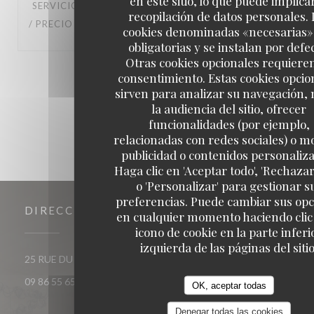
en este sitio, lo que puede implicar
SERVICIO
:
5
/5
AMBIENTE
:
5
/5
MENÚ
:
5
/5
CALIDAD
recopilación de datos personales. 
/ PRECIO
:
5
/5
cookies denominadas «necesarias»
obligatorias y se instalan por defe
Otras cookies opcionales requiere
1
2
3
consentimiento. Estas cookies opcio
sirven para analizar su navegación,
la audiencia del sitio, ofrecer
funcionalidades (por ejemplo,
relacionadas con redes sociales) o m
publicidad o contenidos personaliz
Haga clic en 'Aceptar todo', 'Rechazar
o 'Personalizar' para gestionar s
preferencias. Puede cambiar sus op
DIRECCIÓN
en cualquier momento haciendo clic 
icono de cookie en la parte inferi
izquierda de las páginas del sitio
((abre en una nueva venta
25 RUE DU ROI DE SICILE 75004 PARIS
09 86 55 65 65
OK, aceptar todas
Denegar todas las cookies