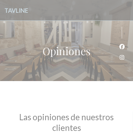
Personalización de sus opciones de cookies
TAVLINE
Opiniones
Face
Inst
Las opiniones de nuestros
clientes