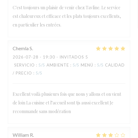
C'est toujours un plaisir de venir chez Tavline. Le service
est chaleureux et efficace et les plats toujours excellents,
en particulier les entrées.
Chemla
S
2026-07-28
- 19:30 - INVITADOS 5
SERVICIO
:
5
/5
AMBIENTE
:
5
/5
MENÚ
:
5
/5
CALIDAD
/ PRECIO
:
5
/5
Excellent voilà plusieurs fois que nous y allons et on vient
de loin La cuisine et l’accueil sont tjs aussi excellent Je
recommande sans modération
William
R