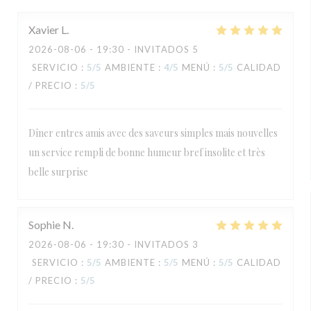
Xavier
L
2026-08-06
- 19:30 - INVITADOS 5
SERVICIO
:
5
/5
AMBIENTE
:
4
/5
MENÚ
:
5
/5
CALIDAD
/ PRECIO
:
5
/5
Dîner entres amis avec des saveurs simples mais nouvelles
un service rempli de bonne humeur bref insolite et très
belle surprise
Sophie
N
2026-08-06
- 19:30 - INVITADOS 3
SERVICIO
:
5
/5
AMBIENTE
:
5
/5
MENÚ
:
5
/5
CALIDAD
/ PRECIO
:
5
/5