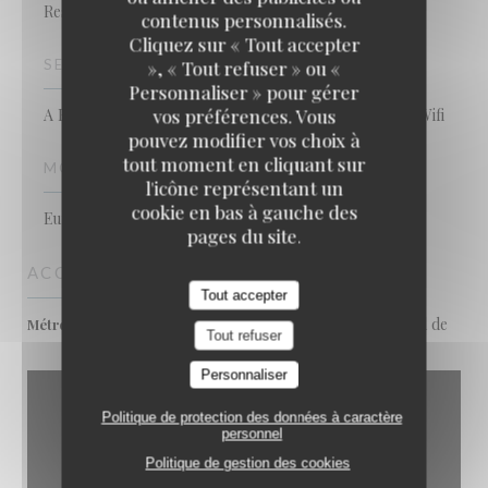
Restaurant
contenus personnalisés.
TAVLINE
Cliquez sur « Tout accepter
SERVICES
», « Tout refuser » ou «
Personnaliser » pour gérer
vos préférences. Vous
A Emporter - Livraison, Privatisation possible, Accès Wifi
pouvez modifier vos choix à
tout moment en cliquant sur
MOYENS DE PAIEMENT
l'icône représentant un
cookie en bas à gauche des
Eurocard/Mastercard, Espèces, Visa, Carte Bleue
pages du site.
ACCÈS
Tout accepter
St Paul, Pont marie, Hotel de
Métro
Tout refuser
ville
Personnaliser
Politique de protection des données à caractère
personnel
Politique de gestion des cookies