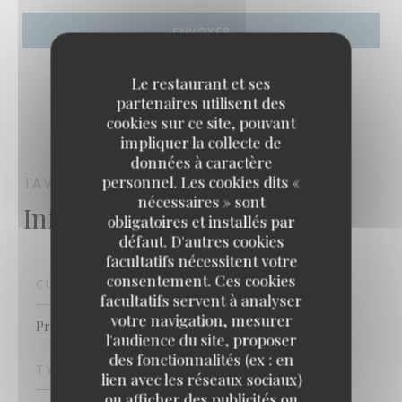
Le restaurant et ses
partenaires utilisent des
cookies sur ce site, pouvant
impliquer la collecte de
données à caractère
personnel. Les cookies dits «
TAVLINE
RESTAURANT
PARIS
nécessaires » sont
Infos pratiques
obligatoires et installés par
défaut. D'autres cookies
facultatifs nécessitent votre
consentement. Ces cookies
CUISINE
facultatifs servent à analyser
votre navigation, mesurer
Produits frais, Fait maison
l'audience du site, proposer
des fonctionnalités (ex : en
TYPE DE RESTAURANT
lien avec les réseaux sociaux)
ou afficher des publicités ou