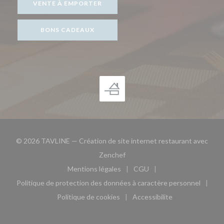
VENTE À EMPORTER
BONS CADEAUX
© 2026 TAVLINE — Création de site internet restaurant avec
((ouvre une nouvelle fenêtre))
Zenchef
Mentions légales
CGU
((ouvre une nouvelle fenêtre))
((ouvre une nouvelle fen
Politique de protection des données à caractère personnel
((ouvre une nouvelle fenêtre))
Politique de cookies
Accessibilite
((ouvre une nouvelle fenêtre))
((ouvre une nouvelle fe