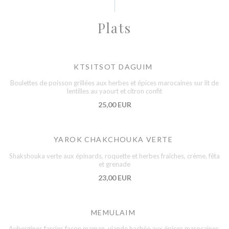
Plats
KTSITSOT DAGUIM
Boulettes de poisson grillées aux herbes et épices marocaines sur lit de
lentilles au yaourt et citron confit
25,00 EUR
YAROK CHAKCHOUKA VERTE
Shakshouka verte aux épinards, roquette et herbes fraîches, crème, fêta
et grenade
23,00 EUR
MEMULAIM
Aubergines farcies façon maman, viande hachée aux épices marocaines,