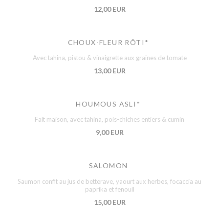
12,00 EUR
CHOUX-FLEUR RÔTI*
Avec tahina, pistou & vinaigrette aux graines de tomate
13,00 EUR
HOUMOUS ASLI*
Fait maison, avec tahina, pois-chiches entiers & cumin
9,00 EUR
SALOMON
Saumon confit au jus de betterave, yaourt aux herbes, focaccia au
paprika et fenouil
15,00 EUR