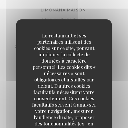
LIMONANA MAISON
Citron, menthe fraîche, miel
7,50 EUR
Le restaurant et ses
partenaires utilisent des
COCKTAIL ARAK-NANA OU BOUKHA-NANA
cookies sur ce site, pouvant
impliquer la collecte de
12,00 EUR
données à caractère
personnel. Les cookies dits «
nécessaires » sont
THÉ À LA MENTHE FRAÎCHE
obligatoires et installés par
7,50 EUR
défaut. D'autres cookies
facultatifs nécessitent votre
consentement. Ces cookies
COCA ZERO
facultatifs servent à analyser
5,00 EUR
votre navigation, mesurer
l'audience du site, proposer
des fonctionnalités (ex : en