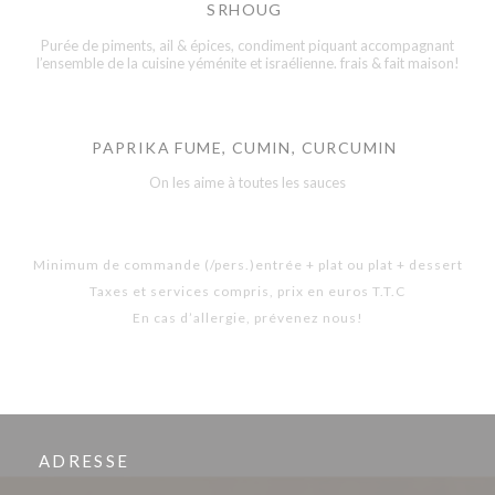
SRHOUG
Purée de piments, ail & épices, condiment piquant accompagnant
l’ensemble de la cuisine yéménite et israélienne. frais & fait maison!
PAPRIKA FUME, CUMIN, CURCUMIN
On les aime à toutes les sauces
Minimum de commande (/pers.)entrée + plat ou plat + dessert
Taxes et services compris, prix en euros T.T.C
En cas d’allergie, prévenez nous!
ADRESSE