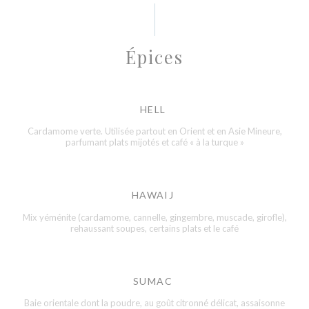
Épices
HELL
Cardamome verte. Utilisée partout en Orient et en Asie Mineure,
parfumant plats mijotés et café « à la turque »
HAWAIJ
Mix yéménite (cardamome, cannelle, gingembre, muscade, girofle),
rehaussant soupes, certains plats et le café
SUMAC
Baie orientale dont la poudre, au goût citronné délicat, assaisonne