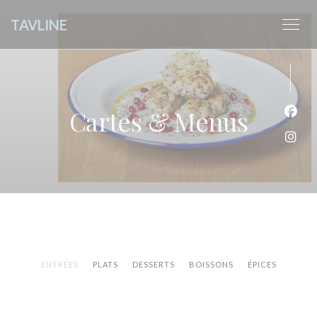
Personnalisation de vos choix en matière de cookies
TAVLINE
Cartes & Menus
Face
Inst
ENTRÉES
PLATS
DESSERTS
BOISSONS
ÉPICES