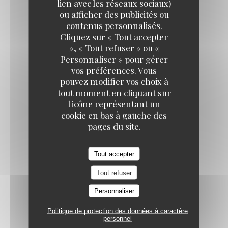
½ EVIAN
lien avec les réseaux sociaux)
ou afficher des publicités ou
5,00 EUR
contenus personnalisés.
TAVLINE
Cliquez sur « Tout accepter
», « Tout refuser » ou «
COCA
Personnaliser » pour gérer
5,00 EUR
vos préférences. Vous
pouvez modifier vos choix à
tout moment en cliquant sur
½ SAN PELLEGRINO
l'icône représentant un
5,00 EUR
cookie en bas à gauche des
pages du site.
MACCABEE, BIÈRE ISRAÉLIENNE LÉGÈRE
Tout accepter
7,50 EUR
Tout refuser
Vins
Personnaliser
Politique de protection des données à caractère
personnel