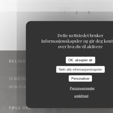
1
2
3
Dette nettstedet bruker
informasjonskapsler og gir deg kont
over hva du vil aktivere
OK, aksepter alt
BELIGGENHET
Nekt alle informasjonskapsler
((åpner i et nytt vindu))
Personaliser
25 RUE DU ROI DE SICILE 75004 PARIS
09 86 55 65 65
Personvernregler
undefined
FØLG OSS