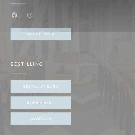
Facebook ((åpner i et nytt vindu))
Instagram ((åpner i et nytt vindu))
NYHETSBREV
BESTILLING
BESTILL ET BORD
KLIKK & HENT
GAVEKORT