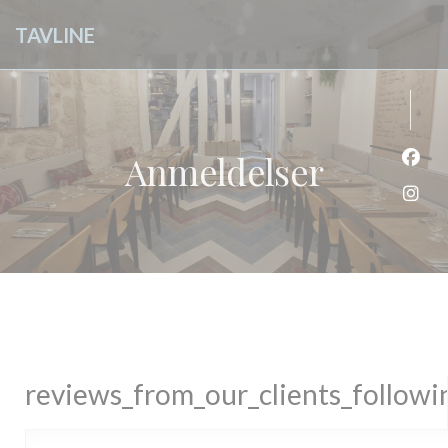
Panel for informasjonskapsler
TAVLINE
Anmeldelser
Faceb
Insta
reviews_from_our_clients_follow