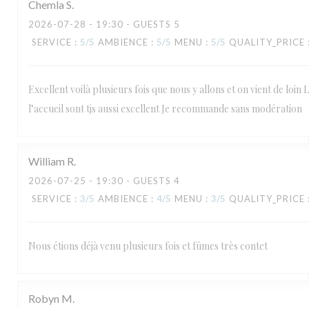
Chemla
S
2026-07-28
- 19:30 - GUESTS 5
SERVICE
:
5
/5
AMBIENCE
:
5
/5
MENU
:
5
/5
QUALITY_PRICE
Excellent voilà plusieurs fois que nous y allons et on vient de loin L
l’accueil sont tjs aussi excellent Je recommande sans modération
William
R
2026-07-25
- 19:30 - GUESTS 4
SERVICE
:
3
/5
AMBIENCE
:
4
/5
MENU
:
3
/5
QUALITY_PRICE
Nous étions déjà venu plusieurs fois et fûmes très contet
Robyn
M