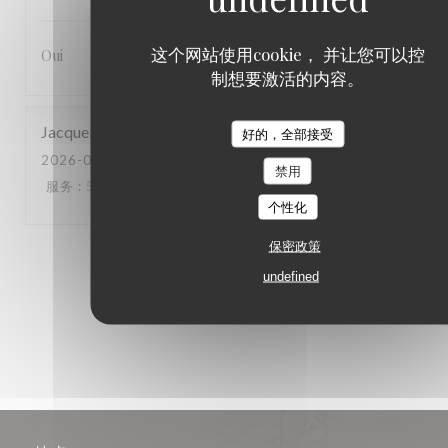
这个网站使用cookie， 并让您可以控
Oui
制想要激活的内容。
Jacqueline
G
好的，全部接受
2026-07-18
- 19:30 - 来宾 2
禁用
服务
:
5
/5
氛围
:
5
/5
菜单
:
5
/5
质价比
:
5
/5
个性化
保密政策
1
2
3
undefined