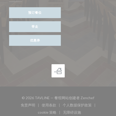
预订餐位
带走
优惠券
((在新窗口中打
© 2026 TAVLINE — 餐馆网站创建者
Zenchef
免责声明
使用条款
个人数据保护政策
((在新窗口中打开))
((在新窗口中打开))
((在新窗口中打开))
cookie 策略
无障碍设施
((在新窗口中打开))
((在新窗口中打开))