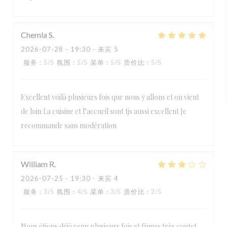
Chemla
S
2026-07-28
- 19:30 - 来宾 5
服务
:
5
/5
氛围
:
5
/5
菜单
:
5
/5
质价比
:
5
/5
Excellent voilà plusieurs fois que nous y allons et on vient
de loin La cuisine et l’accueil sont tjs aussi excellent Je
recommande sans modération
William
R
2026-07-25
- 19:30 - 来宾 4
服务
:
3
/5
氛围
:
4
/5
菜单
:
3
/5
质价比
:
2
/5
Nous étions déjà venu plusieurs fois et fûmes très contet