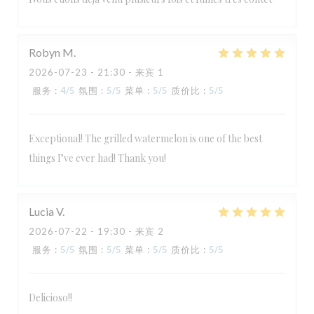
Robyn
M
2026-07-23
- 21:30 - 来宾 1
服务
:
4
/5
氛围
:
5
/5
菜单
:
5
/5
质价比
:
5
/5
Exceptional! The grilled watermelon is one of the best
things I’ve ever had! Thank you!
Lucia
V
2026-07-22
- 19:30 - 来宾 2
服务
:
5
/5
氛围
:
5
/5
菜单
:
5
/5
质价比
:
5
/5
Delicioso!!