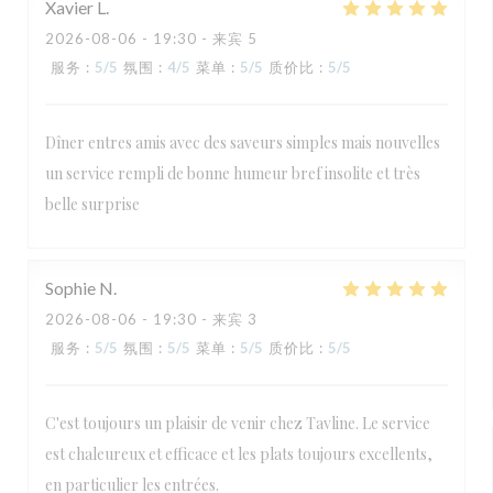
Xavier
L
2026-08-06
- 19:30 - 来宾 5
服务
:
5
/5
氛围
:
4
/5
菜单
:
5
/5
质价比
:
5
/5
Dîner entres amis avec des saveurs simples mais nouvelles
un service rempli de bonne humeur bref insolite et très
belle surprise
Sophie
N
2026-08-06
- 19:30 - 来宾 3
服务
:
5
/5
氛围
:
5
/5
菜单
:
5
/5
质价比
:
5
/5
C'est toujours un plaisir de venir chez Tavline. Le service
est chaleureux et efficace et les plats toujours excellents,
en particulier les entrées.