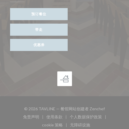
预订餐位
带走
优惠券
((在新窗口中打
© 2026 TAVLINE — 餐馆网站创建者
Zenchef
免责声明
使用条款
个人数据保护政策
((在新窗口中打开))
((在新窗口中打开))
((在新窗口中打开))
cookie 策略
无障碍设施
((在新窗口中打开))
((在新窗口中打开))