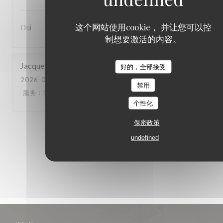
这个网站使用cookie， 并让您可以控
Oui
制想要激活的内容。
Jacqueline
G
好的，全部接受
2026-07-18
- 19:30 - 来宾 2
禁用
服务
:
5
/5
氛围
:
5
/5
菜单
:
5
/5
质价比
:
5
/5
个性化
保密政策
1
2
3
undefined