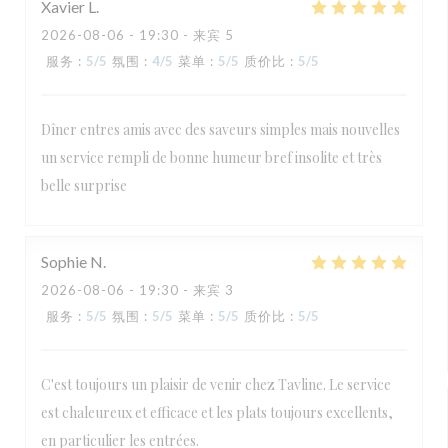
Xavier
L
2026-08-06
- 19:30 - 来宾 5
服务
:
5
/5
氛围
:
4
/5
菜单
:
5
/5
质价比
:
5
/5
Dîner entres amis avec des saveurs simples mais nouvelles
un service rempli de bonne humeur bref insolite et très
belle surprise
Sophie
N
2026-08-06
- 19:30 - 来宾 3
服务
:
5
/5
氛围
:
5
/5
菜单
:
5
/5
质价比
:
5
/5
C'est toujours un plaisir de venir chez Tavline. Le service
est chaleureux et efficace et les plats toujours excellents,
en particulier les entrées.