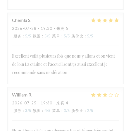
Chemla
S
2026-07-28
- 19:30 - 来宾 5
服务
:
5
/5
氛围
:
5
/5
菜单
:
5
/5
质价比
:
5
/5
Excellent voilà plusieurs fois que nous y allons et on vient
de loin La cuisine et l’accueil sont tjs aussi excellent Je
recommande sans modération
William
R
2026-07-25
- 19:30 - 来宾 4
服务
:
3
/5
氛围
:
4
/5
菜单
:
3
/5
质价比
:
2
/5
Nous étions déjà venu plusieurs fois et fûmes très contet