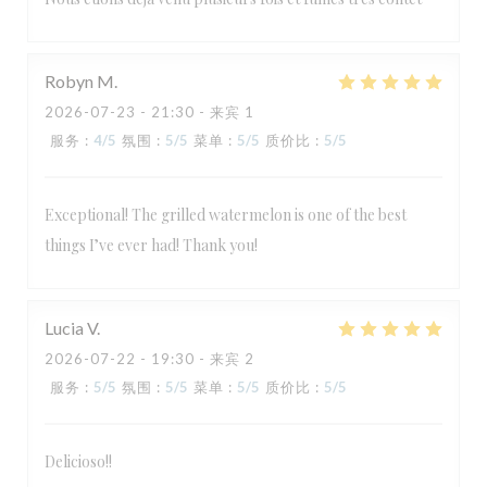
Robyn
M
2026-07-23
- 21:30 - 来宾 1
服务
:
4
/5
氛围
:
5
/5
菜单
:
5
/5
质价比
:
5
/5
Exceptional! The grilled watermelon is one of the best
things I’ve ever had! Thank you!
Lucia
V
2026-07-22
- 19:30 - 来宾 2
服务
:
5
/5
氛围
:
5
/5
菜单
:
5
/5
质价比
:
5
/5
Delicioso!!