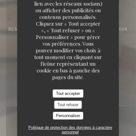
lien avec les réseaux sociaux)
TAVLINE
ou afficher des publicités ou
contenus personnalisés.
TAVLINE
Cliquez sur « Tout accepter
RESTAURANT
25 RUE DU ROI DE SICILE 75004
», « Tout refuser » ou «
PARIS
Personnaliser » pour gérer
vos préférences. Vous
pouvez modifier vos choix à
tout moment en cliquant sur
l'icône représentant un
cookie en bas à gauche des
pages du site.
Tout accepter
Tout refuser
Personnaliser
Politique de protection des données à caractère
personnel