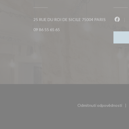
((otevře se 
25 RUE DU ROI DE SICILE 75004 PARIS
Faceb
09 86 55 65 65
Odmítnutí odpovědnosti
((otevře se v 