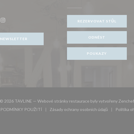
v novém okně))
REZERVOVAT STŮL
ook ((otevře se v novém okně))
Instagram ((otevře se v novém okně))
ODNÉST
NEWSLETTER
POUKAZY
© 2026 TAVLINE — Webové stránky restaurace byly vytvořeny
Zenche
PODMÍNKY POUŽITÍ
Zásady ochrany osobních údajů
Politika 
novém okně))
((otevře se v novém okně))
((otevře se v novém okně))