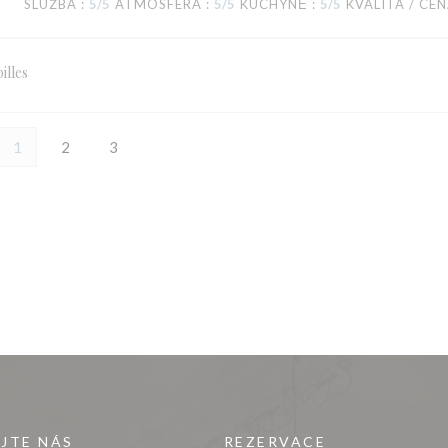
SLUŽBA
:
5
/5
ATMOSFÉRA
:
5
/5
KUCHYNĚ
:
5
/5
KVALITA / CE
illes
1
2
3
JTE NÁS
REZERVACE