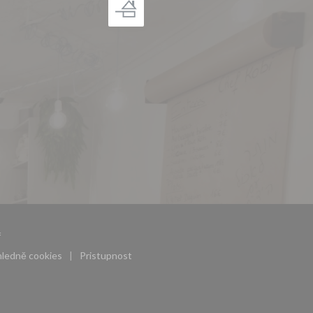
((otevře se v novém okně))
f
ohledně cookies
Pristupnost
((otevře se v novém okně))
((otevře se v novém okně))