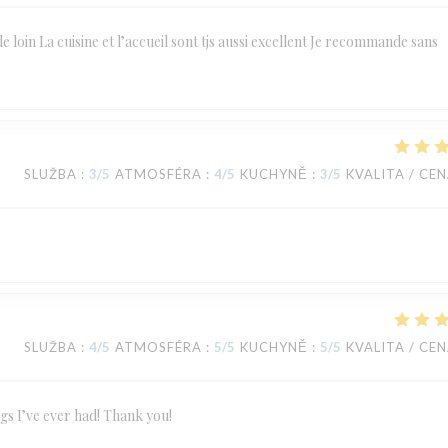
de loin La cuisine et l’accueil sont tjs aussi excellent Je recommande sans
SLUŽBA
:
3
/5
ATMOSFÉRA
:
4
/5
KUCHYNĚ
:
3
/5
KVALITA / CE
SLUŽBA
:
4
/5
ATMOSFÉRA
:
5
/5
KUCHYNĚ
:
5
/5
KVALITA / CE
ngs I’ve ever had! Thank you!