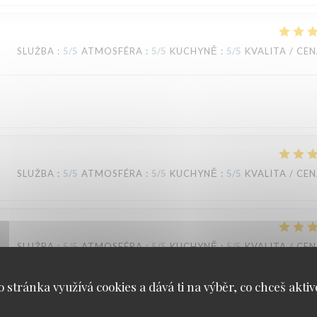
SLUŽBA
:
5
/5
ATMOSFÉRA
:
5
/5
KUCHYNĚ
:
5
/5
KVALITA / CE
SLUŽBA
:
5
/5
ATMOSFÉRA
:
5
/5
KUCHYNĚ
:
5
/5
KVALITA / CE
SLUŽBA
:
5
/5
ATMOSFÉRA
:
5
/5
KUCHYNĚ
:
5
/5
KVALITA / CE
o stránka využívá cookies a dává ti na výběr, co chceš aktiv