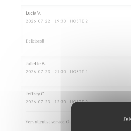
Lucia
V
2026-07-22
- 19:30 - HOSTÉ 2
Delicioso!!
Juliette
B
2026-07-23
- 21:30 - HOSTÉ 4
Jeffrey
C
2026-07-23
- 12:30 - HOSTÉ 2
Tat
Very attentive service. Outstanding, unique food.