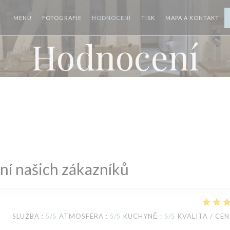
MENU
FOTOGRAFIE
HODNOCENÍ
TISK
MAPA A KONTAKT
Hodnocení
í našich zákazníků
SLUŽBA
:
5
/5
ATMOSFÉRA
:
5
/5
KUCHYNĚ
:
5
/5
KVALITA / CE