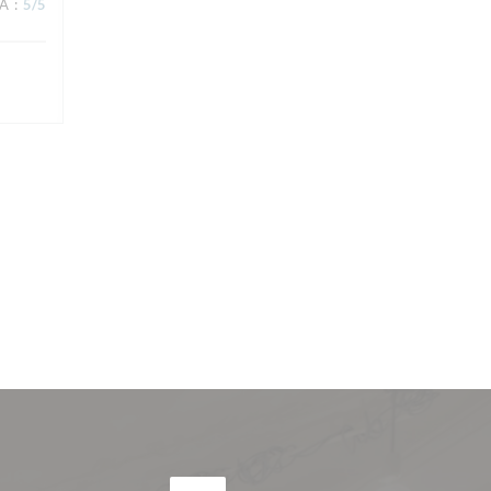
NA
:
5
/5