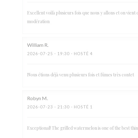
Excellent voilà plusieurs fois que nous y allons et on vient 
modération
William
R
2026-07-25
- 19:30 - HOSTÉ 4
Nous étions déjà venu plusieurs fois et fûmes très contet
Robyn
M
2026-07-23
- 21:30 - HOSTÉ 1
Exceptional! The grilled watermelon is one of the best thi