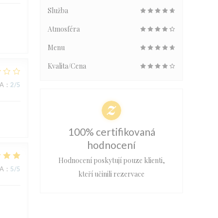
Služba
Atmosféra
Menu
Kvalita/Cena
NA
:
2
/5
100% certifikovaná
hodnocení
Hodnocení poskytují pouze klienti,
NA
:
5
/5
kteří učinili rezervace