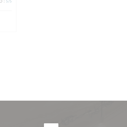
ВО
:
5
/5