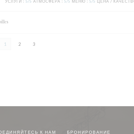
УСЛУГИ
:
5
/5
АТМОСФЕРА
:
5
/5
МЕНЮ
:
5
/5
ЦЕНА / КАЧЕСТ
illes
1
2
3
ОЕДИНЯЙТЕСЬ К НАМ
БРОНИРОВАНИЕ