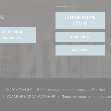
я в новом окне))
ЗАБРОНИРОВАТЬ
book ((открывается в новом окне))
Instagram ((открывается в новом окне))
СТОЛИК
НОВОСТНАЯ
НАВЫНОС
РАССЫЛКА
ВАУЧЕРЫ
((о
© 2026 TAVLINE — Веб-страница ресторана создана
Zenchef
и
УСЛОВИЯ ИСПОЛЬЗОВАНИЯ
Политика защиты персональн
 окне))
((открывается в новом окне))
((открыв