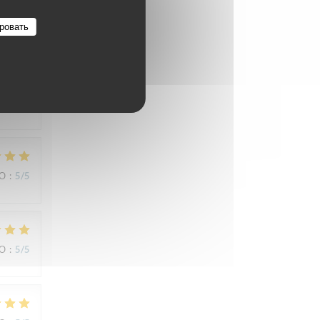
ровать
ВО
:
3
/5
ВО
:
5
/5
ВО
:
5
/5