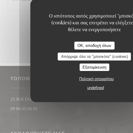
Ο ιστότοπος αυτός χρησιμοποιεί "μπισκ
1
2
3
(cookies) και σας επιτρέπει να ελέγξετε
θέλετε να ενεργοποιήσετε
OK, αποδοχή όλων
Απόρριψε όλα τα "μπισκότα" (cookies)
Εξατομίκευση
ΤΟΠΟΘΕΣΊΑ
Πολιτική απορρήτου
undefined
((ανοίγει σε νέο παράθυρο)
25 RUE DU ROI DE SICILE 75004 PARIS
09 86 55 65 65