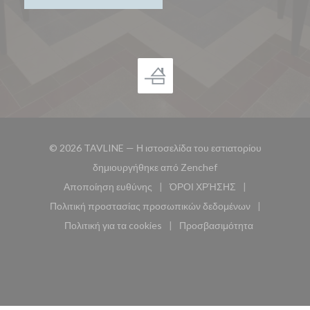
© 2026 TAVLINE — Η ιστοσελίδα του εστιατορίου
((ανοίγει σε νέο παρά
δημιουργήθηκε από
Zenchef
Αποποίηση ευθύνης
ΌΡΟΙ ΧΡΉΣΗΣ
((ανοίγει σε νέο παράθυρο))
((ανοίγει σε νέο παράθυ
Πολιτική προστασίας προσωπικών δεδομένων
((ανοίγει σε νέο παράθυρο))
Πολιτική για τα cookies
Προσβασιμότητα
((ανοίγει σε νέο παράθυρο))
((ανοίγει σε νέο παρά