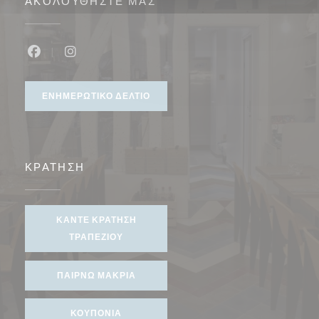
ΑΚΟΛΟΥΘΉΣΤΕ ΜΑΣ
Facebook ((ανοίγει σε νέο παράθυρο))
Instagram ((ανοίγει σε νέο παράθυρο))
ΕΝΗΜΕΡΩΤΙΚΌ ΔΕΛΤΊΟ
ΚΡΆΤΗΣΗ
ΚΆΝΤΕ ΚΡΆΤΗΣΗ
ΤΡΑΠΕΖΙΟΎ
ΠΑΊΡΝΩ ΜΑΚΡΙΆ
ΚΟΥΠΌΝΙΑ