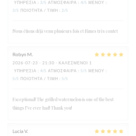
ΥΠΗΡΕΣΊΑ
:
3
/5
ΑΤΜΌΣΦΑΙΡΑ
:
4
/5
ΜΕΝΟΎ
:
3
/5
ΠΟΙΌΤΗΤΑ / ΤΙΜΉ
:
2
/5
Nous étions déjà venu plusieurs fois et fûmes très contet
Robyn
M
2026-07-23
- 21:30 - ΚΑΛΕΣΜΈΝΟΙ 1
ΥΠΗΡΕΣΊΑ
:
4
/5
ΑΤΜΌΣΦΑΙΡΑ
:
5
/5
ΜΕΝΟΎ
:
5
/5
ΠΟΙΌΤΗΤΑ / ΤΙΜΉ
:
5
/5
Exceptional! The grilled watermelon is one of the best
things I’ve ever had! Thank you!
Lucia
V