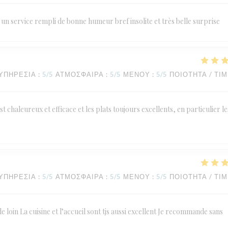
un service rempli de bonne humeur bref insolite et très belle surprise
ΥΠΗΡΕΣΊΑ
:
5
/5
ΑΤΜΌΣΦΑΙΡΑ
:
5
/5
ΜΕΝΟΎ
:
5
/5
ΠΟΙΌΤΗΤΑ / ΤΙ
st chaleureux et efficace et les plats toujours excellents, en particulier le
ΥΠΗΡΕΣΊΑ
:
5
/5
ΑΤΜΌΣΦΑΙΡΑ
:
5
/5
ΜΕΝΟΎ
:
5
/5
ΠΟΙΌΤΗΤΑ / ΤΙ
de loin La cuisine et l’accueil sont tjs aussi excellent Je recommande sans