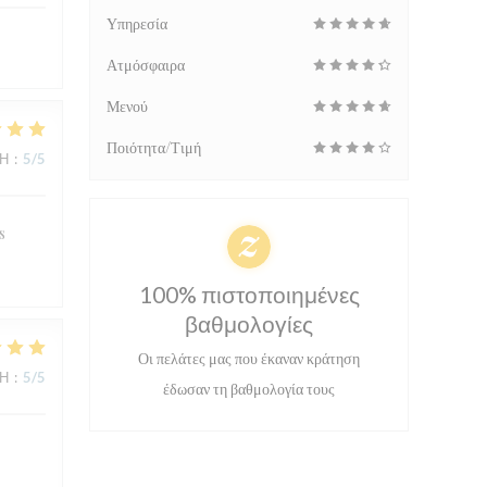
Υπηρεσία
Ατμόσφαιρα
Μενού
Ποιότητα/Τιμή
ΜΉ
:
5
/5
s
100% πιστοποιημένες
βαθμολογίες
Οι πελάτες μας που έκαναν κράτηση
ΜΉ
:
5
/5
έδωσαν τη βαθμολογία τους