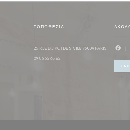
ΤΟΠΟΘΕΣΊΑ
ΑΚΟΛ
((ανοίγει σε 
25 RUE DU ROI DE SICILE 75004 PARIS
Faceb
09 86 55 65 65
ΕΝΗ