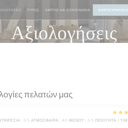
ΙΟΛΟΓΉΣΕΙΣ
ΤΎΠΟΣ
ΧΆΡΤΗΣ ΚΑΙ ΕΠΙΚΟΙΝΩΝΊΑ
ΚΆΝΤΕ ΚΡΆΤΗΣΗ
Αξιολογήσεις
λογίες πελατών μας
ΥΠΗΡΕΣΊΑ
:
5
/5
ΑΤΜΌΣΦΑΙΡΑ
:
4
/5
ΜΕΝΟΎ
:
5
/5
ΠΟΙΌΤΗΤΑ / ΤΙ