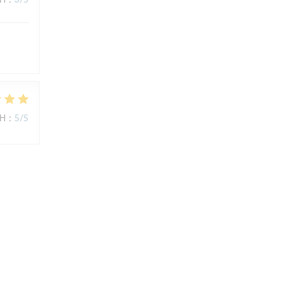
ΜΉ
:
5
/5