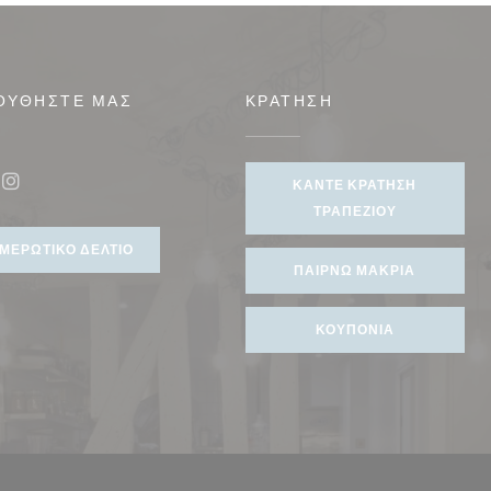
ΟΥΘΉΣΤΕ ΜΑΣ
ΚΡΆΤΗΣΗ
νέο παράθυρο))
ΚΆΝΤΕ ΚΡΆΤΗΣΗ
ook ((ανοίγει σε νέο παράθυρο))
Instagram ((ανοίγει σε νέο παράθυρο))
ΤΡΑΠΕΖΙΟΎ
ΜΕΡΩΤΙΚΌ ΔΕΛΤΊΟ
ΠΑΊΡΝΩ ΜΑΚΡΙΆ
ΚΟΥΠΌΝΙΑ