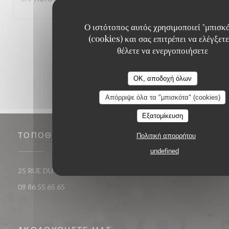
Ο ιστότοπος αυτός χρησιμοποιεί "μπισκ
1
2
3
(cookies) και σας επιτρέπει να ελέγξετε
θέλετε να ενεργοποιήσετε
OK, αποδοχή όλων
Απόρριψε όλα τα "μπισκότα" (cookies)
Εξατομίκευση
ΤΟΠΟΘΕΣΊΑ
Πολιτική απορρήτου
undefined
((ανοίγει σε νέο παράθυρο)
25 RUE DU ROI DE SICILE 75004 PARIS
09 86 55 65 65