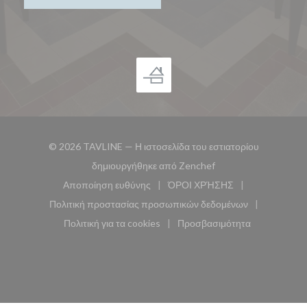
© 2026 TAVLINE — Η ιστοσελίδα του εστιατορίου
((ανοίγει σε νέο παρά
δημιουργήθηκε από
Zenchef
Αποποίηση ευθύνης
ΌΡΟΙ ΧΡΉΣΗΣ
((ανοίγει σε νέο παράθυρο))
((ανοίγει σε νέο παράθυ
Πολιτική προστασίας προσωπικών δεδομένων
((ανοίγει σε νέο παράθυρο))
Πολιτική για τα cookies
Προσβασιμότητα
((ανοίγει σε νέο παράθυρο))
((ανοίγει σε νέο παρά