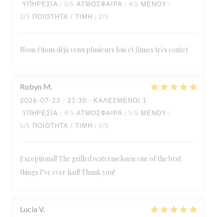
ΥΠΗΡΕΣΊΑ
:
3
/5
ΑΤΜΌΣΦΑΙΡΑ
:
4
/5
ΜΕΝΟΎ
:
3
/5
ΠΟΙΌΤΗΤΑ / ΤΙΜΉ
:
2
/5
Nous étions déjà venu plusieurs fois et fûmes très contet
Robyn
M
2026-07-23
- 21:30 - ΚΑΛΕΣΜΈΝΟΙ 1
ΥΠΗΡΕΣΊΑ
:
4
/5
ΑΤΜΌΣΦΑΙΡΑ
:
5
/5
ΜΕΝΟΎ
:
5
/5
ΠΟΙΌΤΗΤΑ / ΤΙΜΉ
:
5
/5
Exceptional! The grilled watermelon is one of the best
things I’ve ever had! Thank you!
Lucia
V