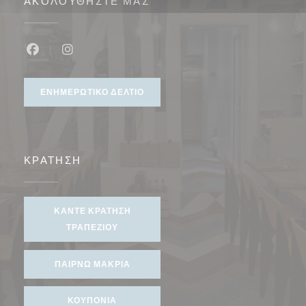
ΑΚΟΛΟΥΘΉΣΤΕ ΜΑΣ
Facebook ((ανοίγει σε νέο παράθυρο))
Instagram ((ανοίγει σε νέο παράθυρο))
ΕΝΗΜΕΡΩΤΙΚΌ ΔΕΛΤΊΟ
ΚΡΆΤΗΣΗ
ΚΆΝΤΕ ΚΡΆΤΗΣΗ
ΤΡΑΠΕΖΙΟΎ
ΠΑΊΡΝΩ ΜΑΚΡΙΆ
ΚΟΥΠΌΝΙΑ