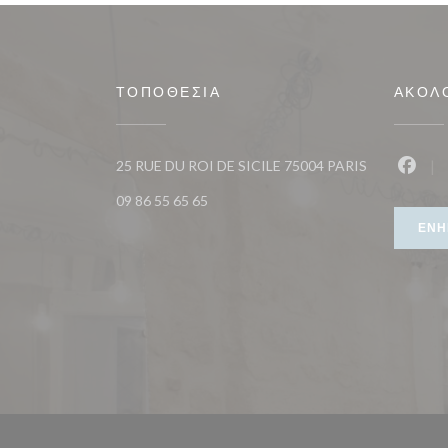
ΤΟΠΟΘΕΣΊΑ
ΑΚΟΛ
((ανοίγει σε 
25 RUE DU ROI DE SICILE 75004 PARIS
Faceb
09 86 55 65 65
ΕΝΗ