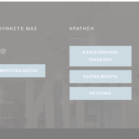
ΟΥΘΉΣΤΕ ΜΑΣ
ΚΡΆΤΗΣΗ
νέο παράθυρο))
ΚΆΝΤΕ ΚΡΆΤΗΣΗ
ook ((ανοίγει σε νέο παράθυρο))
Instagram ((ανοίγει σε νέο παράθυρο))
ΤΡΑΠΕΖΙΟΎ
ΜΕΡΩΤΙΚΌ ΔΕΛΤΊΟ
ΠΑΊΡΝΩ ΜΑΚΡΙΆ
ΚΟΥΠΌΝΙΑ