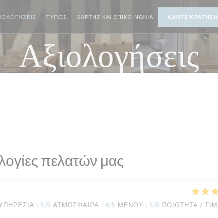
ΙΟΛΟΓΉΣΕΙΣ
ΤΎΠΟΣ
ΧΆΡΤΗΣ ΚΑΙ ΕΠΙΚΟΙΝΩΝΊΑ
ΚΆΝΤΕ ΚΡΆΤΗΣΗ
Αξιολογήσεις
λογίες πελατών μας
ΥΠΗΡΕΣΊΑ
:
5
/5
ΑΤΜΌΣΦΑΙΡΑ
:
4
/5
ΜΕΝΟΎ
:
5
/5
ΠΟΙΌΤΗΤΑ / ΤΙ