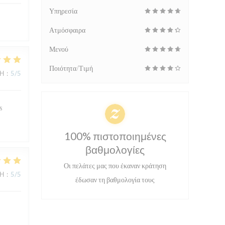
Υπηρεσία
Ατμόσφαιρα
Μενού
Ποιότητα/Τιμή
ΜΉ
:
5
/5
s
100% πιστοποιημένες
βαθμολογίες
Οι πελάτες μας που έκαναν κράτηση
ΜΉ
:
5
/5
έδωσαν τη βαθμολογία τους