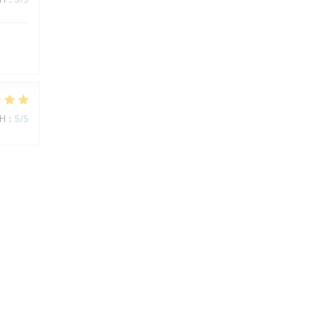
ΜΉ
:
5
/5