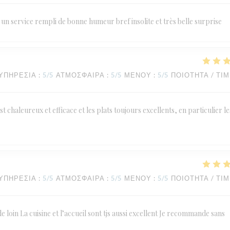
un service rempli de bonne humeur bref insolite et très belle surprise
ΥΠΗΡΕΣΊΑ
:
5
/5
ΑΤΜΌΣΦΑΙΡΑ
:
5
/5
ΜΕΝΟΎ
:
5
/5
ΠΟΙΌΤΗΤΑ / ΤΙ
st chaleureux et efficace et les plats toujours excellents, en particulier le
ΥΠΗΡΕΣΊΑ
:
5
/5
ΑΤΜΌΣΦΑΙΡΑ
:
5
/5
ΜΕΝΟΎ
:
5
/5
ΠΟΙΌΤΗΤΑ / ΤΙ
de loin La cuisine et l’accueil sont tjs aussi excellent Je recommande sans