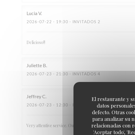
Lucia
V
2026-07-22
- 19:30 - INVITADOS 2
Delicioso!!
Juliette
B
2026-07-23
- 21:30 - INVITADOS 4
Jeffrey
C
El restaurante y su
datos personales
2026-07-23
- 12:30 - INVITADOS 2
defecto. Otras coo
para analizar su n
relacionadas con r
Very attentive service. Outstanding, unique food.
'Aceptar todo', 'R