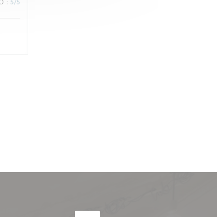
IO
:
5
/5