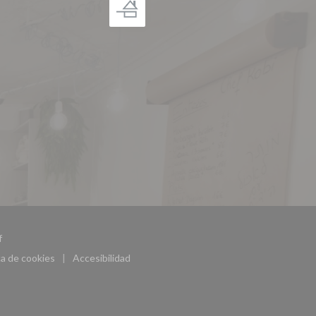
((abre en una nueva ventana))
f
ca de cookies
Accesibilidad
((abre en una nueva ventana))
((abre en una nueva ventana))