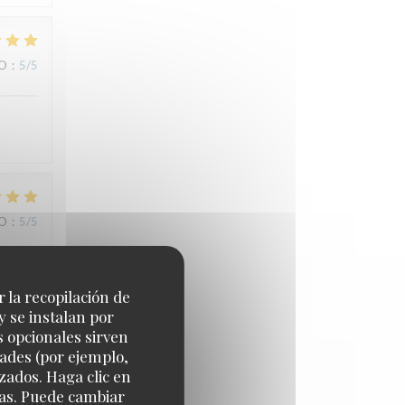
IO
:
5
/5
IO
:
5
/5
r la recopilación de
y se instalan por
IO
:
5
/5
s opcionales sirven
dades (por ejemplo,
zados. Haga clic en
cias. Puede cambiar