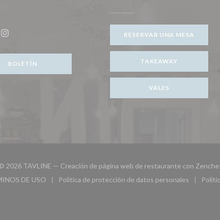
 nueva ventana))
RESERVAR UNA MESA
ook ((abre en una nueva ventana))
Instagram ((abre en una nueva ventana))
TAKEAWAY
BOLETÍN
VALES
© 2026 TAVLINE — Creación de página web de restaurante con
Zenche
MINOS DE USO
Política de protección de datos personales
Políti
eva ventana))
((abre en una nueva ventana))
((abre en una nueva ventana))