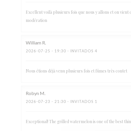
Excellent voilà plusieurs fois que nous y allons et on vient 
modération
William
R
2026-07-25
- 19:30 - INVITADOS 4
Nous étions déjà venu plusieurs fois et fûmes très contet
Robyn
M
2026-07-23
- 21:30 - INVITADOS 1
Exceptional! The grilled watermelon is one of the best thi