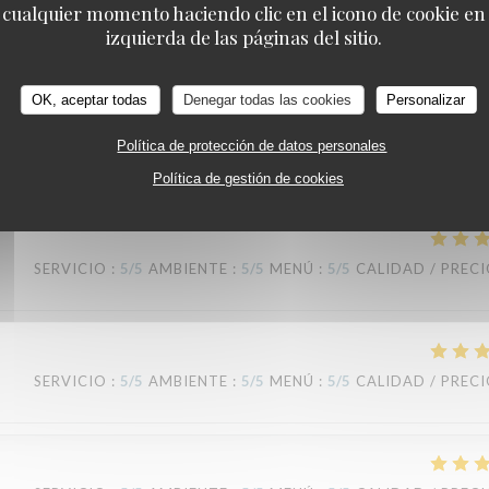
 cualquier momento haciendo clic en el icono de cookie en l
TAVLINE
izquierda de las páginas del sitio.
SERVICIO
:
5
/5
AMBIENTE
:
4
/5
MENÚ
:
5
/5
CALIDAD / PREC
OK, aceptar todas
Denegar todas las cookies
Personalizar
Política de protección de datos personales
Política de gestión de cookies
SERVICIO
:
5
/5
AMBIENTE
:
5
/5
MENÚ
:
5
/5
CALIDAD / PREC
SERVICIO
:
5
/5
AMBIENTE
:
5
/5
MENÚ
:
5
/5
CALIDAD / PREC