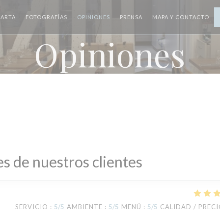
ARTA
FOTOGRAFÍAS
OPINIONES
PRENSA
MAPA Y CONTACTO
Opiniones
s de nuestros clientes
SERVICIO
:
5
/5
AMBIENTE
:
5
/5
MENÚ
:
5
/5
CALIDAD / PREC