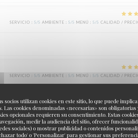
SERVICIO
:
5
/5
AMBIENTE
:
5
/5
MENÚ
:
5
/5
CALIDAD / PREC
SERVICIO
:
5
/5
AMBIENTE
:
5
/5
MENÚ
:
5
/5
CALIDAD / PREC
s socios utilizan cookies en este sitio, lo que puede implica
. Las cookies denominadas «necesarias» son obligatorias 
SERVICIO
:
5
/5
AMBIENTE
:
5
/5
MENÚ
:
5
/5
CALIDAD / PREC
kies opcionales requieren su consentimiento. Estas cookie
avegación, medir la audiencia del sitio, ofrecer funcionali
edes sociales) o mostrar publicidad o contenidos personali
echazar todo' o 'Personalizar' para gestionar sus preferen