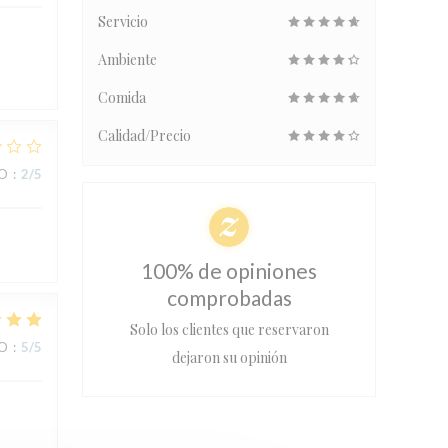
Servicio
Ambiente
Comida
Calidad/Precio
IO
:
2
/5
100% de opiniones
comprobadas
Solo los clientes que reservaron
IO
:
5
/5
dejaron su opinión