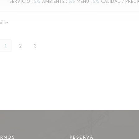
SERVICIO
:
5
/5
AMBIENTE
:
5
/5
MENÚ
:
5
/5
CALIDAD / PREC
illes
1
2
3
IRNOS
RESERVA