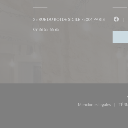
((abre en una
25 RUE DU ROI DE SICILE 75004 PARIS
Faceb
09 86 55 65 65
Menciones legales
TÉR
((abre en una nu