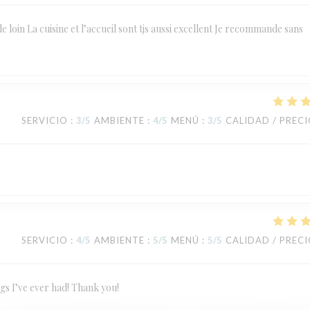
de loin La cuisine et l’accueil sont tjs aussi excellent Je recommande sans
SERVICIO
:
3
/5
AMBIENTE
:
4
/5
MENÚ
:
3
/5
CALIDAD / PREC
SERVICIO
:
4
/5
AMBIENTE
:
5
/5
MENÚ
:
5
/5
CALIDAD / PREC
ngs I’ve ever had! Thank you!