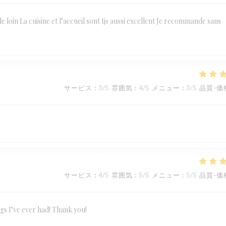
de loin La cuisine et l’accueil sont tjs aussi excellent Je recommande sans
サービス
:
3
/5
雰囲気
:
4
/5
メニュー
:
3
/5
品質-価
サービス
:
4
/5
雰囲気
:
5
/5
メニュー
:
5
/5
品質-価
ngs I’ve ever had! Thank you!