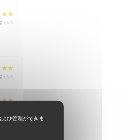
格
:
5
/5
格
:
5
/5
格
:
5
/5
および管理ができま