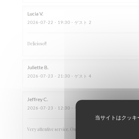
Lucia
V
2026-07-22
- 19:30 - ゲスト 2
Delicioso!!
Juliette
B
2026-07-23
- 21:30 - ゲスト 4
Jeffrey
C
2026-07-23
- 12:30 - ゲスト 2
当サイトはクッキ
Very attentive service. Outstanding, unique food.