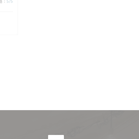
格
:
5
/5