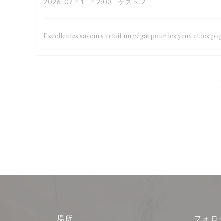
2026-07-11
- 12:00 - ゲスト 2
Excellentes saveurs cetait un régal pour les yeux et les pap
場所
フォロ