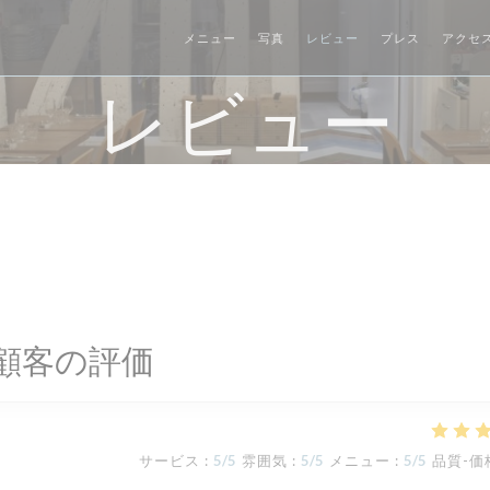
メニュー
写真
レビュー
プレス
アクセ
レビュー
顧客の評価
サービス
:
5
/5
雰囲気
:
5
/5
メニュー
:
5
/5
品質-価