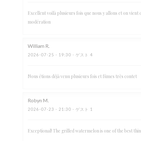
Excellent voilà plusieurs fois que nous y allons et on vient 
modération
William
R
2026-07-25
- 19:30 - ゲスト 4
Nous étions déjà venu plusieurs fois et fûmes très contet
Robyn
M
2026-07-23
- 21:30 - ゲスト 1
Exceptional! The grilled watermelon is one of the best thi