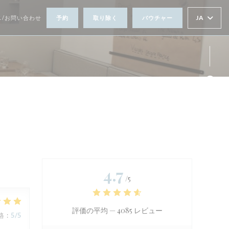
JA
ス/お問い合わせ
予約
取り除く
バウチャー
Fa
Ins
4.7
/5
評価の平均 —
4085 レビュー
格
:
5
/5