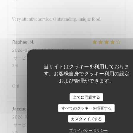
Very attentive service. Outstanding, unique food.
Raphael
N
2026-07-21
- 13:00 - ゲスト 2
サービス
:
5
/5
雰囲気
:
4
/5
メニュー
:
5
/5
品質-価格
:
当サイトはクッキーを利用しておりま
3
/5
す。お客様自身でクッキー利用の設定
および管理ができます。
Oui
全てに同意する
Jacqueline
G
すべてのクッキーを拒否する
2026-07-18
- 19:30 - ゲスト 2
カスタマイズする
サービス
:
5
/5
雰囲気
:
5
/5
メニュー
:
5
/5
品質-価格
:
プライバシーポリシー
5
/5