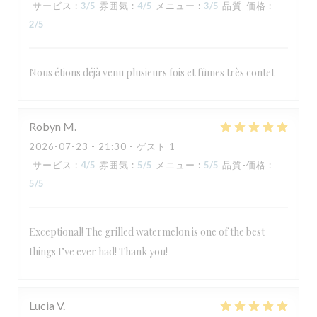
サービス
:
3
/5
雰囲気
:
4
/5
メニュー
:
3
/5
品質-価格
:
2
/5
Nous étions déjà venu plusieurs fois et fûmes très contet
Robyn
M
2026-07-23
- 21:30 - ゲスト 1
サービス
:
4
/5
雰囲気
:
5
/5
メニュー
:
5
/5
品質-価格
:
5
/5
Exceptional! The grilled watermelon is one of the best
things I’ve ever had! Thank you!
Lucia
V