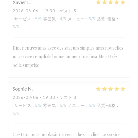
Xavier
L
2026-08-06
- 19:30 - ゲスト 5
サービス
:
5
/5
雰囲気
:
4
/5
メニュー
:
5
/5
品質-価格
:
5
/5
Dîner entres amis avec des saveurs simples mais nouvelles
un service rempli de bonne humeur bref insolite et très
belle surprise
Sophie
N
2026-08-06
- 19:30 - ゲスト 3
サービス
:
5
/5
雰囲気
:
5
/5
メニュー
:
5
/5
品質-価格
:
5
/5
C'est toujours un plaisir de venir chez Tavline. Le service