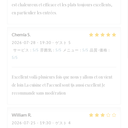
est chaleureux et efficace et les plats toujours excellents,
en particulier les entrées.
Chemla
S
2026-07-28
- 19:30 - ゲスト 5
サービス
:
5
/5
雰囲気
:
5
/5
メニュー
:
5
/5
品質-価格
:
5
/5
Excellent voilà plusieurs fois que nous y allons et on vient
de loin La cuisine et l’accueil sont tjs aussi excellent Je
recommande sans modération
William
R
2026-07-25
- 19:30 - ゲスト 4