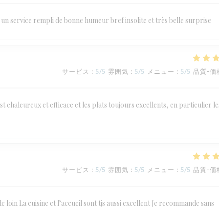
un service rempli de bonne humeur bref insolite et très belle surprise
サービス
:
5
/5
雰囲気
:
5
/5
メニュー
:
5
/5
品質-価
st chaleureux et efficace et les plats toujours excellents, en particulier le
サービス
:
5
/5
雰囲気
:
5
/5
メニュー
:
5
/5
品質-価
de loin La cuisine et l’accueil sont tjs aussi excellent Je recommande sans