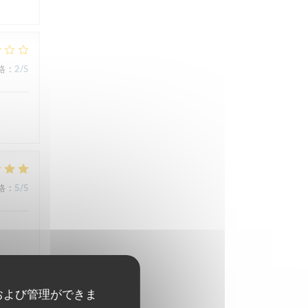
格
:
2
/5
格
:
5
/5
および管理ができま
格
:
5
/5