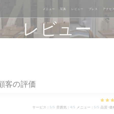
メニュー
写真
レビュー
プレス
アクセ
レビュー
顧客の評価
サービス
:
5
/5
雰囲気
:
4
/5
メニュー
:
5
/5
品質-価