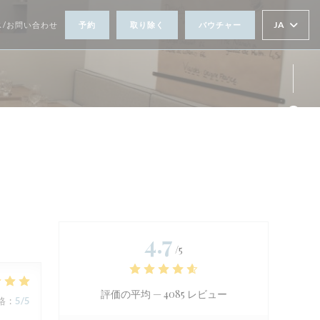
JA
ス/お問い合わせ
予約
取り除く
バウチャー
Fa
Ins
4.7
/5
評価の平均 —
4085 レビュー
格
:
5
/5