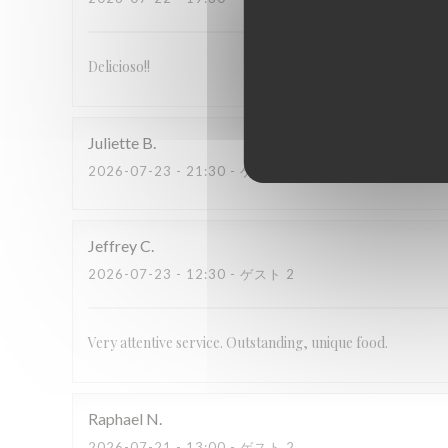
Delicioso!!
Juliette
B
2026-07-23
- 21:30 - ゲスト 4
Jeffrey
C
2026-07-23
- 12:30 - ゲスト 2
Very attentive service. Outstanding, unique food.
Raphael
N
2026-07-21
- 13:00 - ゲスト 2