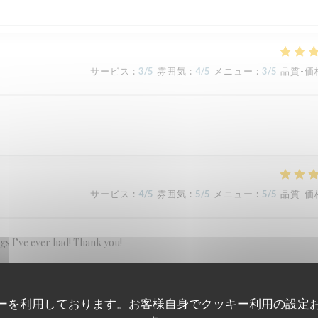
サービス
:
3
/5
雰囲気
:
4
/5
メニュー
:
3
/5
品質-価
サービス
:
4
/5
雰囲気
:
5
/5
メニュー
:
5
/5
品質-価
ngs I’ve ever had! Thank you!
ーを利用しております。お客様自身でクッキー利用の設定
サービス
:
5
/5
雰囲気
:
5
/5
メニュー
:
5
/5
品質-価