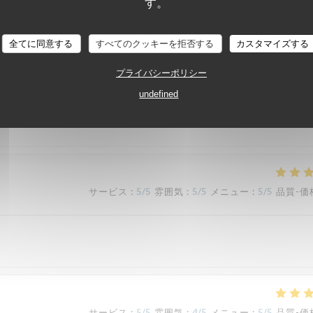
す。
TAVLINE
全てに同意する
すべてのクッキーを拒否する
カスタマイズする
プライバシーポリシー
undefined
サービス
:
5
/5
雰囲気
:
5
/5
メニュー
:
5
/5
品質-価
サービス
:
5
/5
雰囲気
:
5
/5
メニュー
:
5
/5
品質-価
サービス
:
5
/5
雰囲気
:
4
/5
メニュー
:
5
/5
品質-価