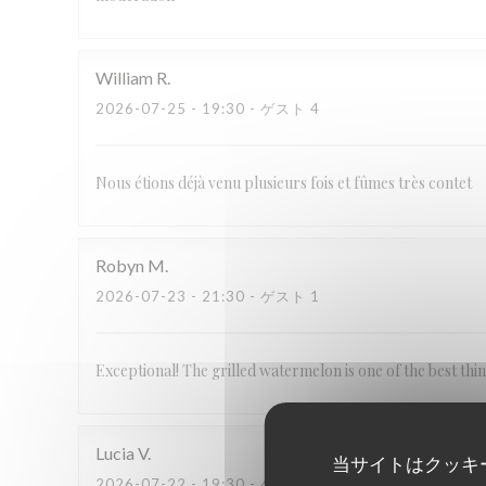
William
R
2026-07-25
- 19:30 - ゲスト 4
Nous étions déjà venu plusieurs fois et fûmes très contet
Robyn
M
2026-07-23
- 21:30 - ゲスト 1
Exceptional! The grilled watermelon is one of the best thi
Lucia
V
当サイトはクッキ
2026-07-22
- 19:30 - ゲスト 2