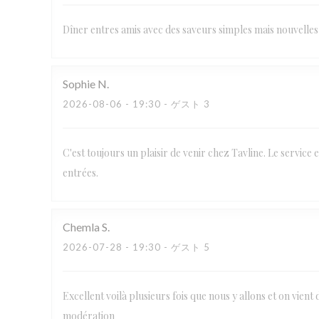
Dîner entres amis avec des saveurs simples mais nouvelles 
Sophie
N
2026-08-06
- 19:30 - ゲスト 3
C'est toujours un plaisir de venir chez Tavline. Le service e
entrées.
Chemla
S
2026-07-28
- 19:30 - ゲスト 5
Excellent voilà plusieurs fois que nous y allons et on vient 
modération