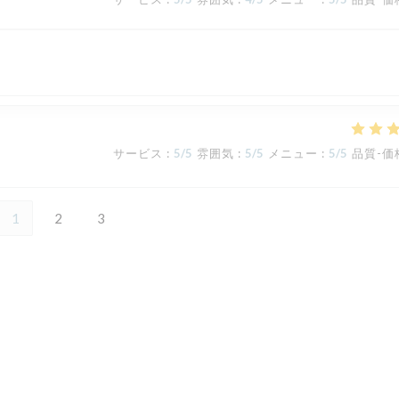
サービス
:
5
/5
雰囲気
:
5
/5
メニュー
:
5
/5
品質-価
1
2
3