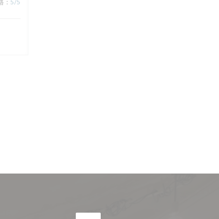
格
:
5
/5