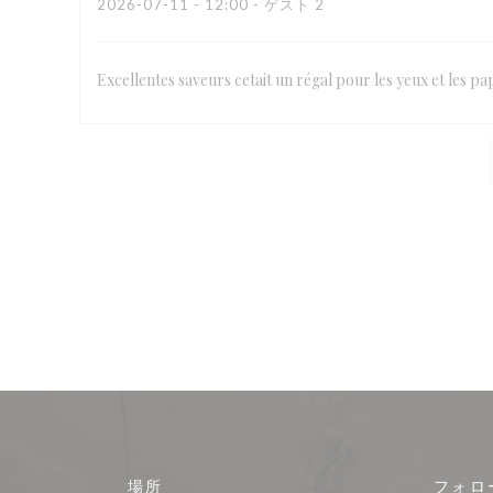
2026-07-11
- 12:00 - ゲスト 2
Excellentes saveurs cetait un régal pour les yeux et les pap
場所
フォロ