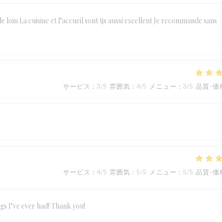
de loin La cuisine et l’accueil sont tjs aussi excellent Je recommande sans
サービス
:
3
/5
雰囲気
:
4
/5
メニュー
:
3
/5
品質-価
サービス
:
4
/5
雰囲気
:
5
/5
メニュー
:
5
/5
品質-価
ngs I’ve ever had! Thank you!