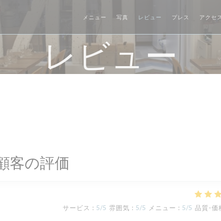
メニュー
写真
レビュー
プレス
アクセ
レビュー
顧客の評価
サービス
:
5
/5
雰囲気
:
5
/5
メニュー
:
5
/5
品質-価