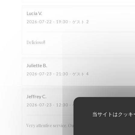
Lucia
V
2026-07-22
- 19:30 - ゲスト 2
Delicioso!!
Juliette
B
2026-07-23
- 21:30 - ゲスト 4
Jeffrey
C
2026-07-23
- 12:30 - ゲスト 2
当サイトはクッキ
Very attentive service. Outstanding, unique food.