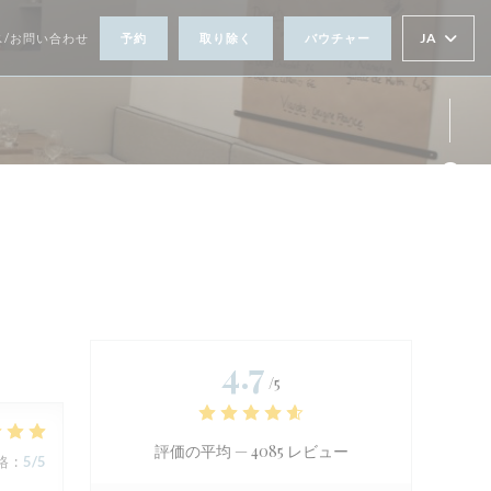
JA
ス/お問い合わせ
予約
取り除く
バウチャー
Fa
Ins
4.7
/5
評価の平均 —
4085 レビュー
格
:
5
/5