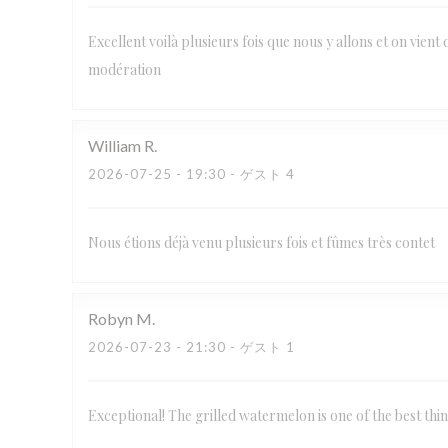
Excellent voilà plusieurs fois que nous y allons et on vient 
modération
William
R
2026-07-25
- 19:30 - ゲスト 4
Nous étions déjà venu plusieurs fois et fûmes très contet
Robyn
M
2026-07-23
- 21:30 - ゲスト 1
Exceptional! The grilled watermelon is one of the best thi