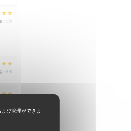
格
:
5
/5
格
:
5
/5
格
:
5
/5
および管理ができま